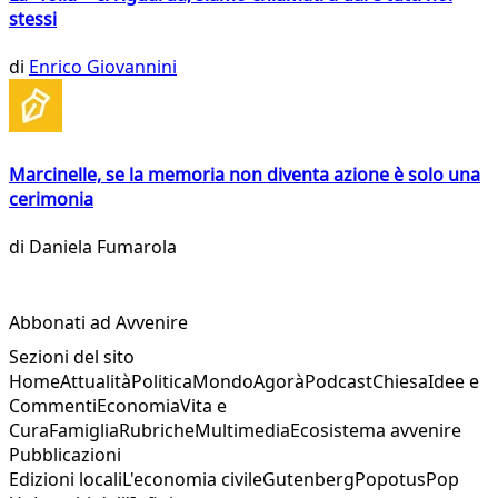
stessi
di
Enrico Giovannini
Marcinelle, se la memoria non diventa azione è solo una
cerimonia
di
Daniela Fumarola
Abbonati ad Avvenire
Sezioni del sito
Home
Attualità
Politica
Mondo
Agorà
Podcast
Chiesa
Idee e
Commenti
Economia
Vita e
Cura
Famiglia
Rubriche
Multimedia
Ecosistema avvenire
Pubblicazioni
Edizioni locali
L'economia civile
Gutenberg
Popotus
Pop