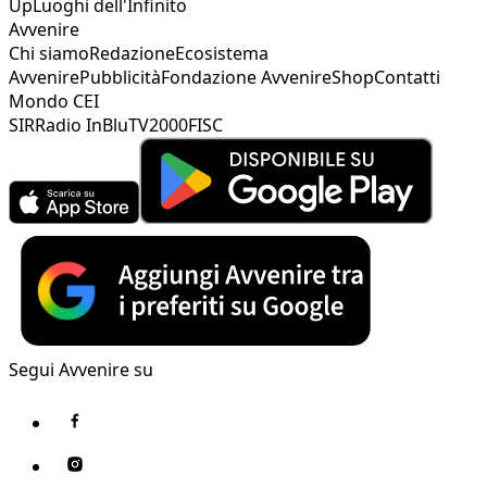
Up
Luoghi dell'Infinito
Avvenire
Chi siamo
Redazione
Ecosistema
Avvenire
Pubblicità
Fondazione Avvenire
Shop
Contatti
Mondo CEI
SIR
Radio InBlu
TV2000
FISC
Segui Avvenire su