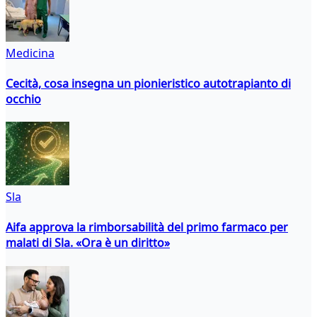
Medicina
Cecità, cosa insegna un pionieristico autotrapianto di
occhio
Sla
Aifa approva la rimborsabilità del primo farmaco per
malati di Sla. «Ora è un diritto»