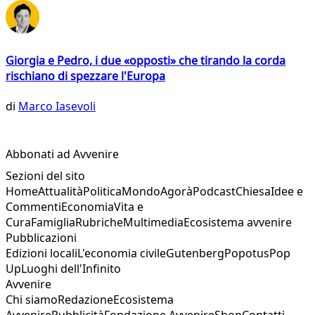
Giorgia e Pedro, i due «opposti» che tirando la corda
rischiano di spezzare l'Europa
di
Marco Iasevoli
Abbonati ad Avvenire
Sezioni del sito
Home
Attualità
Politica
Mondo
Agorà
Podcast
Chiesa
Idee e
Commenti
Economia
Vita e
Cura
Famiglia
Rubriche
Multimedia
Ecosistema avvenire
Pubblicazioni
Edizioni locali
L'economia civile
Gutenberg
Popotus
Pop
Up
Luoghi dell'Infinito
Avvenire
Chi siamo
Redazione
Ecosistema
Avvenire
Pubblicità
Fondazione Avvenire
Shop
Contatti