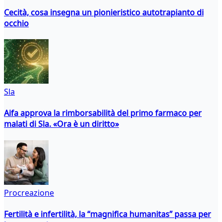
Cecità, cosa insegna un pionieristico autotrapianto di
occhio
Sla
Aifa approva la rimborsabilità del primo farmaco per
malati di Sla. «Ora è un diritto»
Procreazione
Fertilità e infertilità, la “magnifica humanitas” passa per