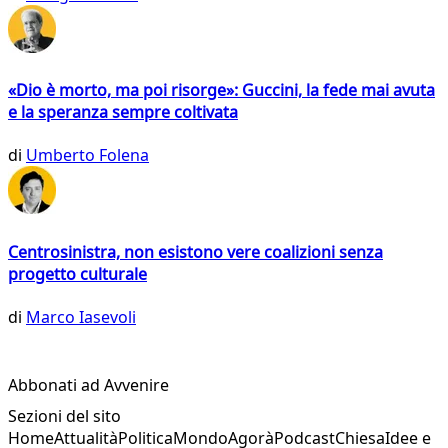
«Dio è morto, ma poi risorge»: Guccini, la fede mai avuta
e la speranza sempre coltivata
di
Umberto Folena
Centrosinistra, non esistono vere coalizioni senza
progetto culturale
di
Marco Iasevoli
Abbonati ad Avvenire
Sezioni del sito
Home
Attualità
Politica
Mondo
Agorà
Podcast
Chiesa
Idee e