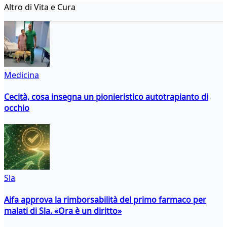
Altro di Vita e Cura
Medicina
Cecità, cosa insegna un pionieristico autotrapianto di
occhio
Sla
Aifa approva la rimborsabilità del primo farmaco per
malati di Sla. «Ora è un diritto»