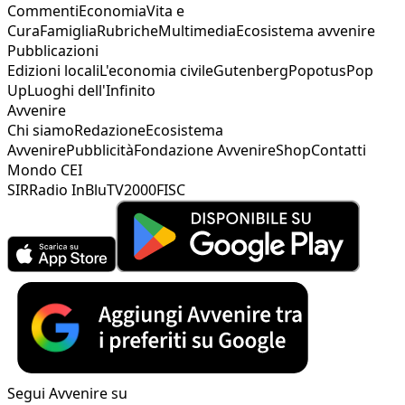
Commenti
Economia
Vita e
Cura
Famiglia
Rubriche
Multimedia
Ecosistema avvenire
Pubblicazioni
Edizioni locali
L'economia civile
Gutenberg
Popotus
Pop
Up
Luoghi dell'Infinito
Avvenire
Chi siamo
Redazione
Ecosistema
Avvenire
Pubblicità
Fondazione Avvenire
Shop
Contatti
Mondo CEI
SIR
Radio InBlu
TV2000
FISC
Segui Avvenire su