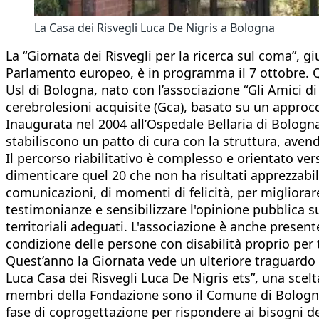
La Casa dei Risvegli Luca De Nigris a Bologna
La “Giornata dei Risvegli per la ricerca sul coma”, 
Parlamento europeo, è in programma il 7 ottobre. Qu
Usl di Bologna, nato con l’associazione “Gli Amici di
cerebrolesioni acquisite (Gca), basato su un approc
Inaugurata nel 2004 all’Ospedale Bellaria di Bologna,
stabiliscono un patto di cura con la struttura, avendo
Il percorso riabilitativo è complesso e orientato vers
dimenticare quel 20 che non ha risultati apprezzabili 
comunicazioni, di momenti di felicità, per migliorare
testimonianze e sensibilizzare l'opinione pubblica s
territoriali adeguati. L'associazione è anche present
condizione delle persone con disabilità proprio per
Quest’anno la Giornata vede un ulteriore traguardo c
Luca Casa dei Risvegli Luca De Nigris ets”, una scelt
membri della Fondazione sono il Comune di Bologna,
fase di coprogettazione per rispondere ai bisogni de