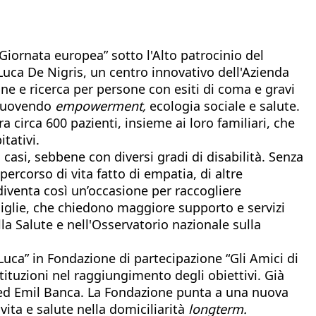
“Giornata europea” sotto l'Alto patrocinio del
Luca De Nigris, un centro innovativo dell'Azienda
one e ricerca per persone con esiti di coma e gravi
romuovendo
empowerment,
ecologia sociale e salute.
 circa 600 pazienti, insieme ai loro familiari, che
tativi.
 casi, sebbene con diversi gradi di disabilità. Senza
percorso di vita fatto di empatia, di altre
 diventa così un’occasione per raccogliere
amiglie, che chiedono maggiore supporto e servizi
lla Salute e nell'Osservatorio nazionale sulla
Luca” in Fondazione di partecipazione “Gli Amici di
stituzioni nel raggiungimento degli obiettivi. Già
 ed Emil Banca. La Fondazione punta a una nuova
ita e salute nella domiciliarità
longterm.