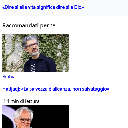
«Dire sì alla vita significa dire sì a Dio»
Raccomandati per te
Bibbia
Hadjadj: «La salvezza è alleanza, non salvataggio»
1 min di lettura