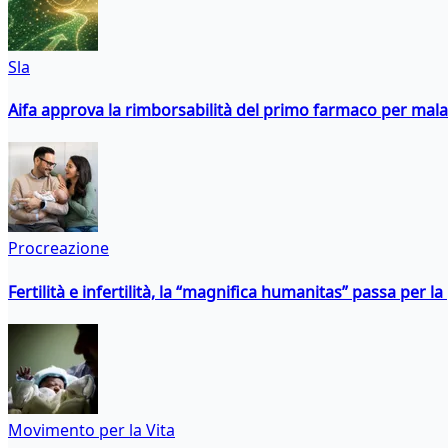
Sla
Aifa approva la rimborsabilità del primo farmaco per malati
Procreazione
Fertilità e infertilità, la “magnifica humanitas” passa per l
Movimento per la Vita