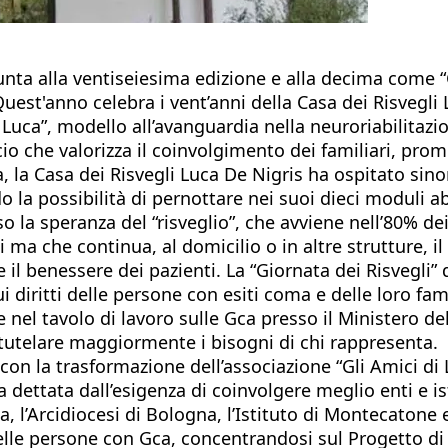
giunta alla ventiseiesima edizione e alla decima come 
est'anno celebra i vent’anni della Casa dei Risvegli 
 Luca”, modello all’avanguardia nella neuroriabilitazi
cio che valorizza il coinvolgimento dei familiari, p
 la Casa dei Risvegli Luca De Nigris ha ospitato sinora
 la possibilità di pernottare nei suoi dieci moduli abi
o la speranza del “risveglio”, che avviene nell’80% dei
ma che continua, al domicilio o in altre strutture, il 
 il benessere dei pazienti. La “Giornata dei Risvegli”
ui diritti delle persone con esiti coma e delle loro f
e nel tavolo di lavoro sulle Gca presso il Ministero de
 tutelare maggiormente i bisogni di chi rappresenta.
on la trasformazione dell’associazione “Gli Amici di 
a dettata dall’esigenza di coinvolgere meglio enti e i
 l’Arcidiocesi di Bologna, l’Istituto di Montecatone
lle persone con Gca, concentrandosi sul Progetto di v