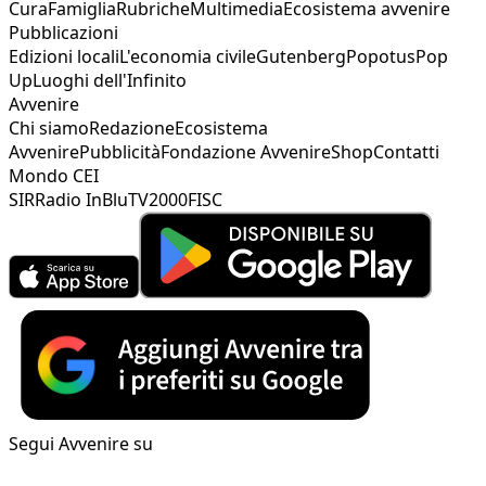
Cura
Famiglia
Rubriche
Multimedia
Ecosistema avvenire
Pubblicazioni
Edizioni locali
L'economia civile
Gutenberg
Popotus
Pop
Up
Luoghi dell'Infinito
Avvenire
Chi siamo
Redazione
Ecosistema
Avvenire
Pubblicità
Fondazione Avvenire
Shop
Contatti
Mondo CEI
SIR
Radio InBlu
TV2000
FISC
Segui Avvenire su