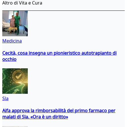
Altro di Vita e Cura
Medicina
Cecità, cosa insegna un pionieristico autotrapianto di
occhio
Sla
Aifa approva la rimborsabilità del primo farmaco per
malati di Sla. «Ora è un diritto»