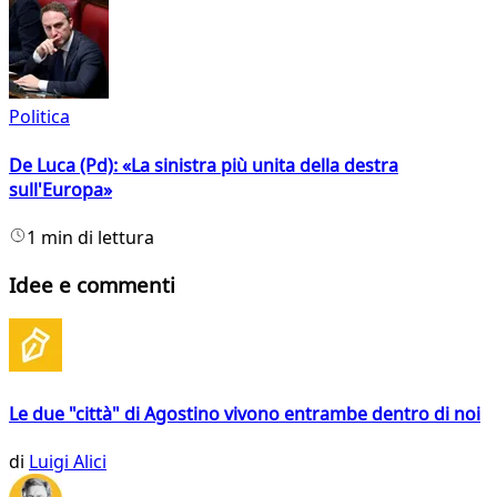
Politica
De Luca (Pd): «La sinistra più unita della destra
sull'Europa»
1 min di lettura
Idee e commenti
Le due "città" di Agostino vivono entrambe dentro di noi
di
Luigi Alici