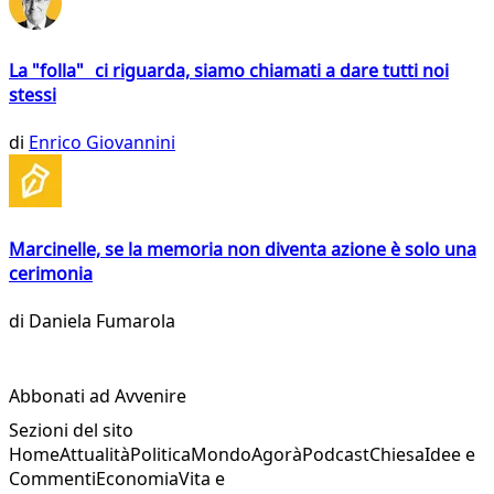
La "folla" ci riguarda, siamo chiamati a dare tutti noi
stessi
di
Enrico Giovannini
Marcinelle, se la memoria non diventa azione è solo una
cerimonia
di
Daniela Fumarola
Abbonati ad Avvenire
Sezioni del sito
Home
Attualità
Politica
Mondo
Agorà
Podcast
Chiesa
Idee e
Commenti
Economia
Vita e