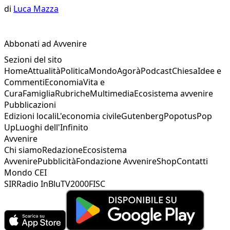
di
Luca Mazza
Abbonati ad Avvenire
Sezioni del sito
Home
Attualità
Politica
Mondo
Agorà
Podcast
Chiesa
Idee e
Commenti
Economia
Vita e
Cura
Famiglia
Rubriche
Multimedia
Ecosistema avvenire
Pubblicazioni
Edizioni locali
L'economia civile
Gutenberg
Popotus
Pop
Up
Luoghi dell'Infinito
Avvenire
Chi siamo
Redazione
Ecosistema
Avvenire
Pubblicità
Fondazione Avvenire
Shop
Contatti
Mondo CEI
SIR
Radio InBlu
TV2000
FISC