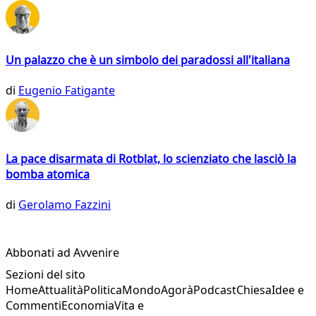
Un palazzo che è un simbolo dei paradossi all'italiana
di
Eugenio Fatigante
La pace disarmata di Rotblat, lo scienziato che lasciò la
bomba atomica
di
Gerolamo Fazzini
Abbonati ad Avvenire
Sezioni del sito
Home
Attualità
Politica
Mondo
Agorà
Podcast
Chiesa
Idee e
Commenti
Economia
Vita e