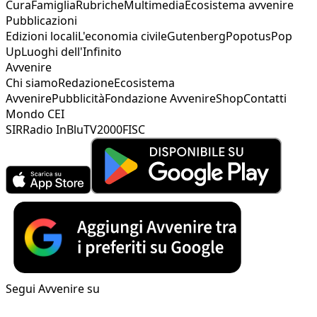
Cura
Famiglia
Rubriche
Multimedia
Ecosistema avvenire
Pubblicazioni
Edizioni locali
L'economia civile
Gutenberg
Popotus
Pop
Up
Luoghi dell'Infinito
Avvenire
Chi siamo
Redazione
Ecosistema
Avvenire
Pubblicità
Fondazione Avvenire
Shop
Contatti
Mondo CEI
SIR
Radio InBlu
TV2000
FISC
Segui Avvenire su