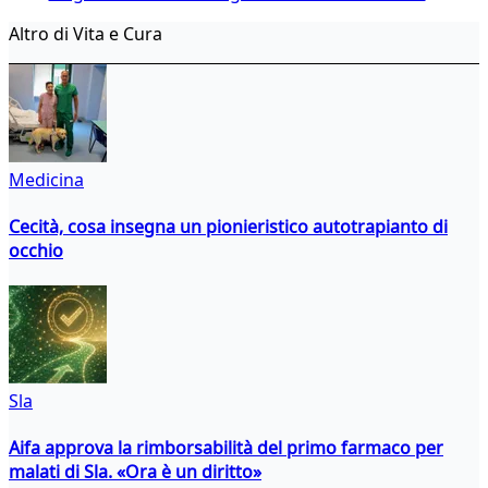
Altro di Vita e Cura
Medicina
Cecità, cosa insegna un pionieristico autotrapianto di
occhio
Sla
Aifa approva la rimborsabilità del primo farmaco per
malati di Sla. «Ora è un diritto»