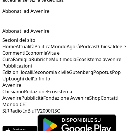
Abbonati ad Avvenire
Abbonati ad Avvenire
Sezioni del sito
Home
Attualità
Politica
Mondo
Agorà
Podcast
Chiesa
Idee e
Commenti
Economia
Vita e
Cura
Famiglia
Rubriche
Multimedia
Ecosistema avvenire
Pubblicazioni
Edizioni locali
L'economia civile
Gutenberg
Popotus
Pop
Up
Luoghi dell'Infinito
Avvenire
Chi siamo
Redazione
Ecosistema
Avvenire
Pubblicità
Fondazione Avvenire
Shop
Contatti
Mondo CEI
SIR
Radio InBlu
TV2000
FISC