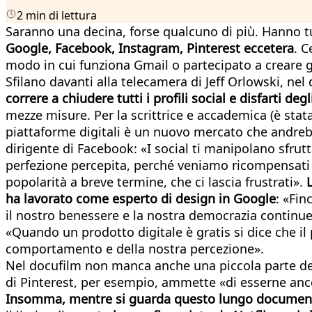
2 min di lettura
Saranno una decina, forse qualcuno di più. Hanno tut
Google, Facebook, Instagram, Pinterest eccetera
. C
modo in cui funziona Gmail o partecipato a creare 
Sfilano davanti alla telecamera di Jeff Orlowski, ne
correre a chiudere tutti i profili social e disfarti d
mezze misure. Per la scrittrice e accademica (è sta
piattaforme digitali è un nuovo mercato che andreb
dirigente di Facebook: «I social ti manipolano sfrutt
perfezione percepita, perché veniamo ricompensati da
popolarità a breve termine, che ci lascia frustrati».
ha lavorato come esperto di design in Google
: «Fin
il nostro benessere e la nostra democrazia continuera
«Quando un prodotto digitale è gratis si dice che i
comportamento e della nostra percezione».
Nel docufilm non manca anche una piccola parte dedic
di Pinterest, per esempio, ammette «di esserne ancor
Insomma, mentre si guarda questo lungo documentari