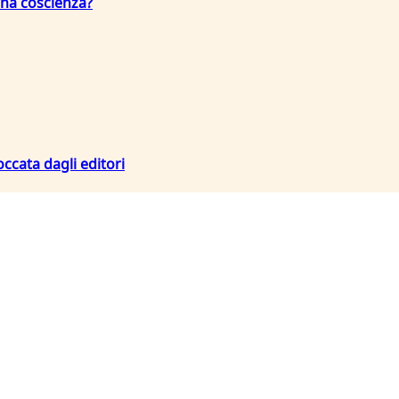
una coscienza?
occata dagli editori