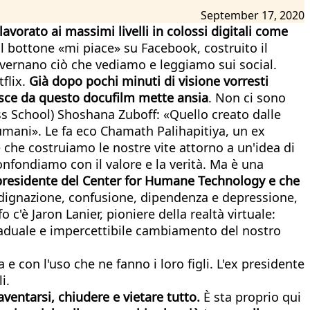
September 17, 2020
vorato ai massimi livelli in colossi digitali come
 il bottone «mi piace» su Facebook, costruito il
vernano ciò che vediamo e leggiamo sui social.
flix.
Già dopo pochi minuti di visione vorresti
e esce da questo docufilm mette ansia
. Non ci sono
ss School) Shoshana Zuboff: «Quello creato dalle
umani». Le fa eco Chamath Palihapitiya, un ex
è che costruiamo le nostre vite attorno a un'idea di
onfondiamo con il valore e la verità. Ma è una
, presidente del Center for Humane Technology e che
indignazione, confusione, dipendenza e depressione,
c'è Jaron Lanier, pioniere della realtà virtuale:
graduale e impercettibile cambiamento del nostro
 con l'uso che ne fanno i loro figli. L'ex presidente
i.
ntarsi, chiudere e vietare tutto.
È sta proprio qui