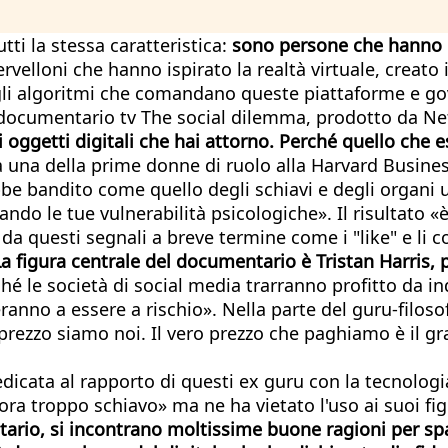
ti la stessa caratteristica:
sono persone che hanno la
ervelloni che hanno ispirato la realtà virtuale, creato
gli algoritmi che comandano queste piattaforme e go
l documentario tv The social dilemma, prodotto da Net
egli oggetti digitali che hai attorno. Perché quello ch
ta una della prime donne di ruolo alla Harvard Busine
be bandito come quello degli schiavi e degli organi 
ando le tue vulnerabilità psicologiche». Il risultato «
 questi segnali a breve termine come i "like" e li c
La figura centrale del documentario è Tristan Harris
ché le società di social media trarranno profitto da 
nno a essere a rischio». Nella parte del guru-filosofo 
l prezzo siamo noi. Il vero prezzo che paghiamo è il 
ata al rapporto di questi ex guru con la tecnologia e
a troppo schiavo» ma ne ha vietato l'uso ai suoi figl
o, si incontrano moltissime buone ragioni per spave