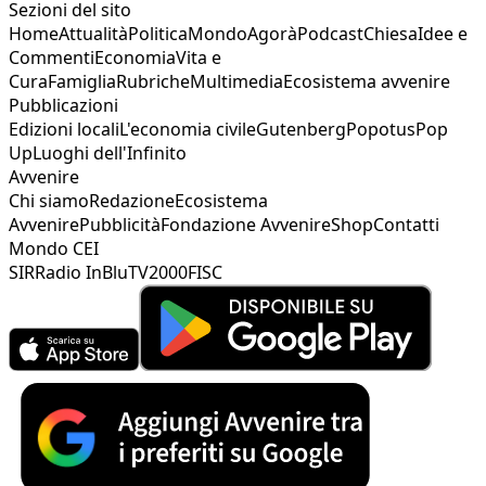
Sezioni del sito
Home
Attualità
Politica
Mondo
Agorà
Podcast
Chiesa
Idee e
Commenti
Economia
Vita e
Cura
Famiglia
Rubriche
Multimedia
Ecosistema avvenire
Pubblicazioni
Edizioni locali
L'economia civile
Gutenberg
Popotus
Pop
Up
Luoghi dell'Infinito
Avvenire
Chi siamo
Redazione
Ecosistema
Avvenire
Pubblicità
Fondazione Avvenire
Shop
Contatti
Mondo CEI
SIR
Radio InBlu
TV2000
FISC