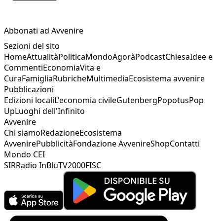
Abbonati ad Avvenire
Sezioni del sito
Home
Attualità
Politica
Mondo
Agorà
Podcast
Chiesa
Idee e
Commenti
Economia
Vita e
Cura
Famiglia
Rubriche
Multimedia
Ecosistema avvenire
Pubblicazioni
Edizioni locali
L'economia civile
Gutenberg
Popotus
Pop
Up
Luoghi dell'Infinito
Avvenire
Chi siamo
Redazione
Ecosistema
Avvenire
Pubblicità
Fondazione Avvenire
Shop
Contatti
Mondo CEI
SIR
Radio InBlu
TV2000
FISC