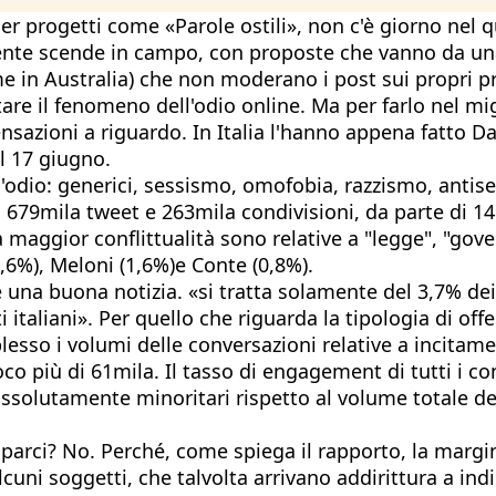
er progetti come «Parole ostili», non c'è giorno nel q
amente scende in campo, con proposte che vanno da un
e in Australia) che non moderano i post sui propri pro
are il fenomeno dell'odio online. Ma per farlo nel mi
nsazioni a riguardo. In Italia l'hanno appena fatto 
al 17 giugno.
'odio: generici, sessismo, omofobia, razzismo, antise
 679mila tweet e 263mila condivisioni, da parte di 1
 maggior conflittualità sono relative a "legge", "gove
(2,6%), Meloni (1,6%)e Conte (0,8%).
una buona notizia. «si tratta solamente del 3,7% dei 
 italiani». Per quello che riguarda la tipologia di off
sso i volumi delle conversazioni relative a incitament
poco più di 61mila. Il tasso di engagement di tutti i 
ssolutamente minoritari rispetto al volume totale del
rci? No. Perché, come spiega il rapporto, la marginal
alcuni soggetti, che talvolta arrivano addirittura a in