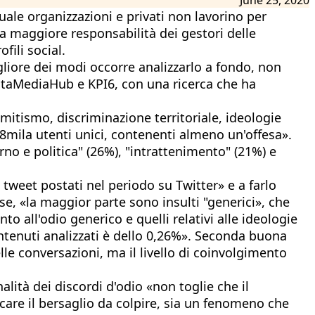
uale organizzazioni e privati non lavorino per
a maggiore responsabilità dei gestori delle
fili social.
gliore dei modi occorre analizzarlo a fondo, non
DataMediaHub e KPI6, con una ricerca che ha
mitismo, discriminazione territoriale, ideologie
48mila utenti unici, contenenti almeno un'offesa».
rno e politica" (26%), "intrattenimento" (21%) e
tweet postati nel periodo su Twitter» e a farlo
ese, «la maggior parte sono insulti "generici», che
o all'odio generico e quelli relativi alle ideologie
contenuti analizzati è dello 0,26%». Seconda buona
le conversazioni, ma il livello di coinvolgimento
ità dei discordi d'odio «non toglie che il
dicare il bersaglio da colpire, sia un fenomeno che