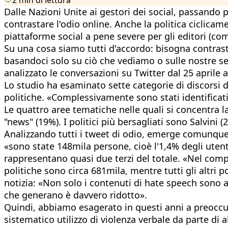
Dalle Nazioni Unite ai gestori dei social, passando p
contrastare l'odio online. Anche la politica ciclic
piattaforme social a pene severe per gli editori (com
Su una cosa siamo tutti d'accordo: bisogna contrast
basandoci solo su ciò che vediamo o sulle nostre se
analizzato le conversazioni su Twitter dal 25 aprile 
Lo studio ha esaminato sette categorie di discorsi d
politiche. «Complessivamente sono stati identificati
Le quattro aree tematiche nelle quali si concentra la
"news" (19%). I politici più bersagliati sono Salvini 
Analizzando tutti i tweet di odio, emerge comunque 
«sono state 148mila persone, cioè l'1,4% degli utenti
rappresentano quasi due terzi del totale. «Nel comple
politiche sono circa 681mila, mentre tutti gli altri 
notizia: «Non solo i contenuti di hate speech sono a
che generano è davvero ridotto».
Quindi, abbiamo esagerato in questi anni a preoccupa
sistematico utilizzo di violenza verbale da parte di 