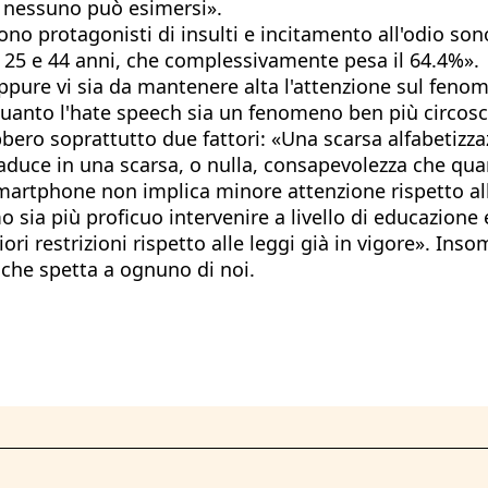
e nessuno può esimersi».
ono protagonisti di insulti e incitamento all'odio sono
 25 e 44 anni, che complessivamente pesa il 64.4%».
ppure vi sia da mantenere alta l'attenzione sul fenome
 quanto l'hate speech sia un fenomeno ben più circoscr
bero soprattutto due fattori: «Una scarsa alfabetizza
traduce in una scarsa, o nulla, consapevolezza che qu
martphone non implica minore attenzione rispetto al
sia più proficuo intervenire a livello di educazione 
riori restrizioni rispetto alle leggi già in vigore». 
a che spetta a ognuno di noi.