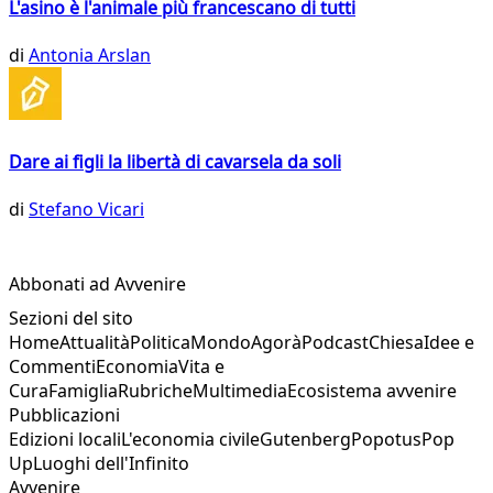
L'asino è l'animale più francescano di tutti
di
Antonia Arslan
Dare ai figli la libertà di cavarsela da soli
di
Stefano Vicari
Abbonati ad Avvenire
Sezioni del sito
Home
Attualità
Politica
Mondo
Agorà
Podcast
Chiesa
Idee e
Commenti
Economia
Vita e
Cura
Famiglia
Rubriche
Multimedia
Ecosistema avvenire
Pubblicazioni
Edizioni locali
L'economia civile
Gutenberg
Popotus
Pop
Up
Luoghi dell'Infinito
Avvenire