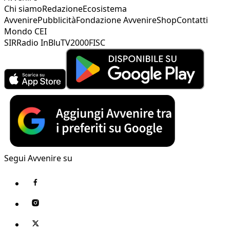
Chi siamo
Redazione
Ecosistema
Avvenire
Pubblicità
Fondazione Avvenire
Shop
Contatti
Mondo CEI
SIR
Radio InBlu
TV2000
FISC
Segui Avvenire su