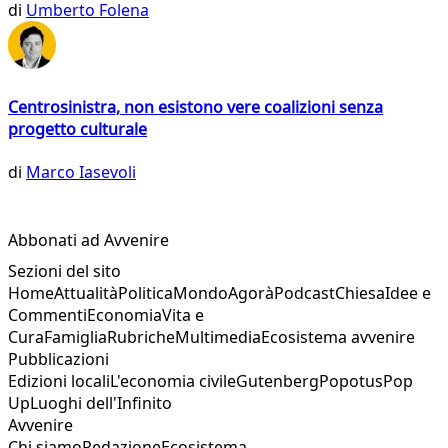
di
Umberto Folena
Centrosinistra, non esistono vere coalizioni senza
progetto culturale
di
Marco Iasevoli
Abbonati ad Avvenire
Sezioni del sito
Home
Attualità
Politica
Mondo
Agorà
Podcast
Chiesa
Idee e
Commenti
Economia
Vita e
Cura
Famiglia
Rubriche
Multimedia
Ecosistema avvenire
Pubblicazioni
Edizioni locali
L'economia civile
Gutenberg
Popotus
Pop
Up
Luoghi dell'Infinito
Avvenire
Chi siamo
Redazione
Ecosistema