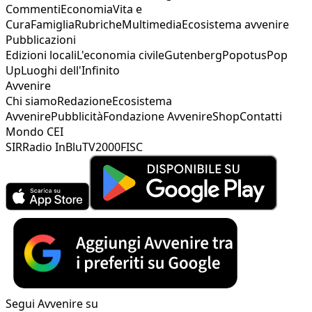
Commenti
Economia
Vita e
Cura
Famiglia
Rubriche
Multimedia
Ecosistema avvenire
Pubblicazioni
Edizioni locali
L'economia civile
Gutenberg
Popotus
Pop
Up
Luoghi dell'Infinito
Avvenire
Chi siamo
Redazione
Ecosistema
Avvenire
Pubblicità
Fondazione Avvenire
Shop
Contatti
Mondo CEI
SIR
Radio InBlu
TV2000
FISC
Segui Avvenire su