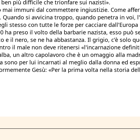
en più difficile che trionfare sui nazisti».
no mai immuni dal commettere ingiustizie. Come afferm
. Quando si avvicina troppo, quando penetra in voi, 
gli stesso con tutte le forze per cacciare dall'Europa
0 ha preso il volto della barbarie nazista, esso può s
co e il nero, se ne ha abbastanza. Il grigio, c'è solo 
tro il male non deve ritenersi «l'incarnazione definiti
alba, un altro capolavoro che è un omaggio alla madre
a sono per lui incarnati al meglio dalla donna ed esp
ormemente Gesù: «Per la prima volta nella storia de