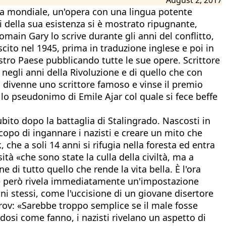
rra mondiale, un'opera con una lingua potente
i della sua esistenza si è mostrato ripugnante,
main Gary lo scrive durante gli anni del conflitto,
ito nel 1945, prima in traduzione inglese e poi in
ostro Paese pubblicando tutte le sue opere. Scrittore
a negli anni della Rivoluzione e di quello che con
 divenne uno scrittore famoso e vinse il premio
n lo pseudonimo di Emile Ajar col quale si fece beffe
bito dopo la battaglia di Stalingrado. Nascosti in
scopo di ingannare i nazisti e creare un mito che
 che a soli 14 anni si rifugia nella foresta ed entra
à «che sono state la culla della civiltà, ma a
ne di tutto quello che rende la vita bella. È l'ora
e però rivela immediatamente un'impostazione
ni stessi, come l'uccisione di un giovane disertore
orov: «Sarebbe troppo semplice se il male fosse
osi come fanno, i nazisti rivelano un aspetto di