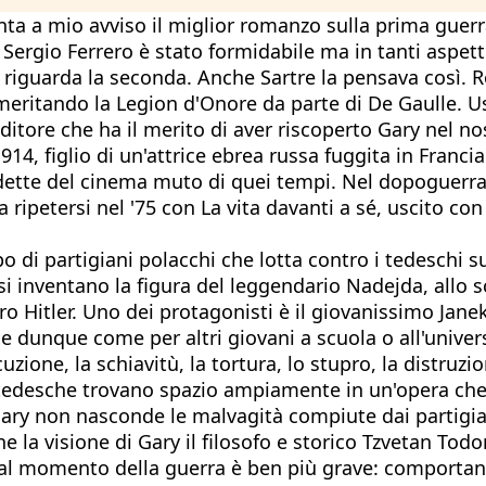
enta a mio avviso il miglior romanzo sulla prima gue
Sergio Ferrero è stato formidabile ma in tanti aspett
riguarda la seconda. Anche Sartre la pensava così. Ro
eritando la Legion d'Onore da parte di De Gaulle. Usc
editore che ha il merito di aver riscoperto Gary nel n
914, figlio di un'attrice ebrea russa fuggita in Franci
edette del cinema muto di quei tempi. Nel dopoguerra
 ripetersi nel '75 con La vita davanti a sé, uscito co
di partigiani polacchi che lotta contro i tedeschi su
i si inventano la figura del leggendario Nadejda, allo 
o Hitler. Uno dei protagonisti è il giovanissimo Janek,
dunque come per altri giovani a scuola o all'universit
zione, la schiavitù, la tortura, lo stupro, la distruzio
 tedesche trovano spazio ampiamente in un'opera ch
, Gary non nasconde le malvagità compiute dai partigia
 la visione di Gary il filosofo e storico Tzvetan Tod
o al momento della guerra è ben più grave: comportand