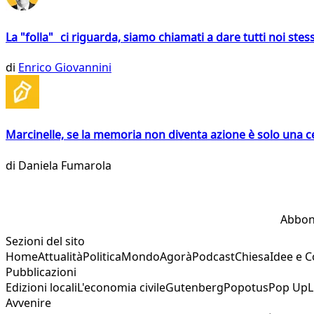
La "folla" ci riguarda, siamo chiamati a dare tutti noi stess
di
Enrico Giovannini
Marcinelle, se la memoria non diventa azione è solo una 
di
Daniela Fumarola
Abbon
Sezioni del sito
Home
Attualità
Politica
Mondo
Agorà
Podcast
Chiesa
Idee e 
Pubblicazioni
Edizioni locali
L'economia civile
Gutenberg
Popotus
Pop Up
L
Avvenire