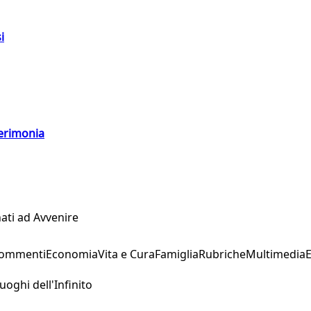
i
cerimonia
ati ad Avvenire
Commenti
Economia
Vita e Cura
Famiglia
Rubriche
Multimedia
uoghi dell'Infinito