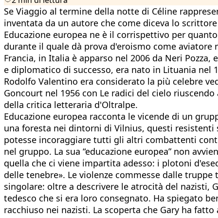
Se Viaggio al termine della notte di Céline rappres
inventata da un autore che come diceva lo scrittore 
Educazione europea ne è il corrispettivo per quanto 
durante il quale dà prova d'eroismo come aviatore m
Francia, in Italia è apparso nel 2006 da Neri Pozza, 
e diplomatico di successo, era nato in Lituania nel 1
Rodolfo Valentino era considerato la più celebre v
Goncourt nel 1956 con Le radici del cielo riuscendo a
della critica letteraria d'Oltralpe.
Educazione europea racconta le vicende di un gruppo 
una foresta nei dintorni di Vilnius, questi resistent
potesse incoraggiare tutti gli altri combattenti contr
nel gruppo. La sua “educazione europea” non avviene 
quella che ci viene impartita adesso: i plotoni d'esecu
delle tenebre». Le violenze commesse dalle truppe
singolare: oltre a descrivere le atrocità del nazisti
tedesco che si era loro consegnato. Ha spiegato bene
racchiuso nei nazisti. La scoperta che Gary ha fatt