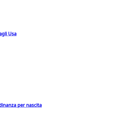
agli Usa
adinanza per nascita