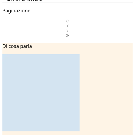
Paginazione
1
Di cosa parla
2
3
4
5
6
7