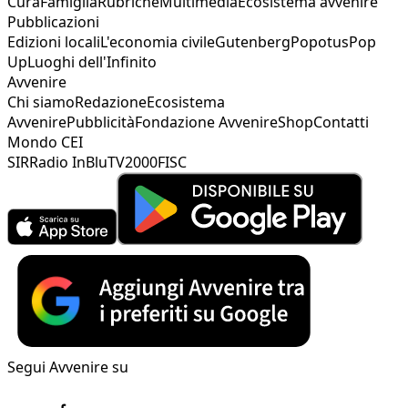
Cura
Famiglia
Rubriche
Multimedia
Ecosistema avvenire
Pubblicazioni
Edizioni locali
L'economia civile
Gutenberg
Popotus
Pop
Up
Luoghi dell'Infinito
Avvenire
Chi siamo
Redazione
Ecosistema
Avvenire
Pubblicità
Fondazione Avvenire
Shop
Contatti
Mondo CEI
SIR
Radio InBlu
TV2000
FISC
Segui Avvenire su