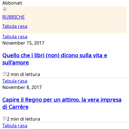
Abbonati
Tabula
RUBRICHE
rasa
Tabula rasa
Tabula rasa
November 15, 2017
Quello che i libri (non) dicono sulla vita e
sull'amore
2 min di lettura
Tabula rasa
November 8, 2017
Capire il Regno per un attimo, la vera impresa
di Carrère
2 min di lettura
Tabula rasa