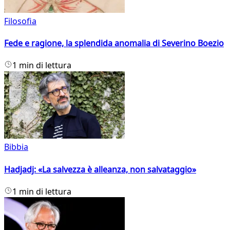
Filosofia
Fede e ragione, la splendida anomalia di Severino Boezio
1 min di lettura
Bibbia
Hadjadj: «La salvezza è alleanza, non salvataggio»
1 min di lettura