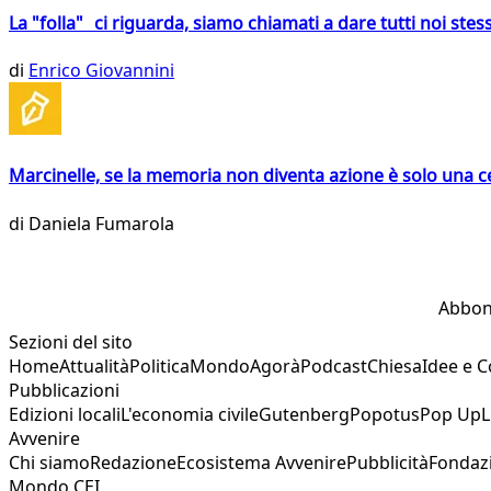
La "folla" ci riguarda, siamo chiamati a dare tutti noi stess
di
Enrico Giovannini
Marcinelle, se la memoria non diventa azione è solo una 
di
Daniela Fumarola
Abbon
Sezioni del sito
Home
Attualità
Politica
Mondo
Agorà
Podcast
Chiesa
Idee e 
Pubblicazioni
Edizioni locali
L'economia civile
Gutenberg
Popotus
Pop Up
L
Avvenire
Chi siamo
Redazione
Ecosistema Avvenire
Pubblicità
Fondaz
Mondo CEI