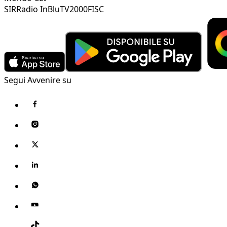
SIR
Radio InBlu
TV2000
FISC
Segui Avvenire su