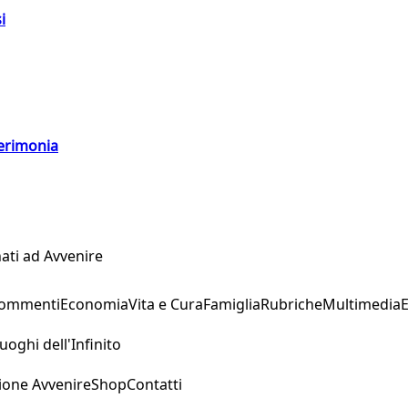
i
cerimonia
ati ad Avvenire
Commenti
Economia
Vita e Cura
Famiglia
Rubriche
Multimedia
uoghi dell'Infinito
ione Avvenire
Shop
Contatti