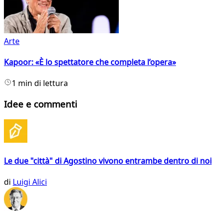
Arte
Kapoor: «È lo spettatore che completa l’opera»
1 min di lettura
Idee e commenti
Le due "città" di Agostino vivono entrambe dentro di noi
di
Luigi Alici