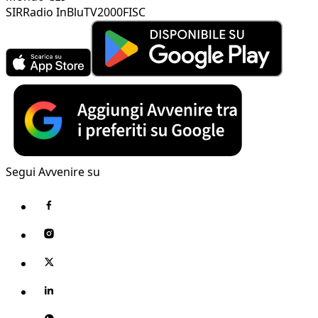
SIR
Radio InBlu
TV2000
FISC
Segui Avvenire su