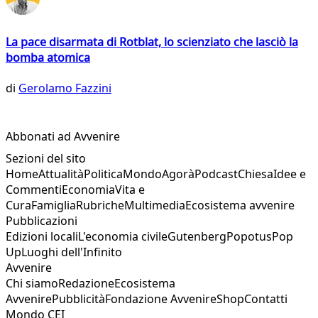
La pace disarmata di Rotblat, lo scienziato che lasciò la
bomba atomica
di
Gerolamo Fazzini
Abbonati ad Avvenire
Sezioni del sito
Home
Attualità
Politica
Mondo
Agorà
Podcast
Chiesa
Idee e
Commenti
Economia
Vita e
Cura
Famiglia
Rubriche
Multimedia
Ecosistema avvenire
Pubblicazioni
Edizioni locali
L'economia civile
Gutenberg
Popotus
Pop
Up
Luoghi dell'Infinito
Avvenire
Chi siamo
Redazione
Ecosistema
Avvenire
Pubblicità
Fondazione Avvenire
Shop
Contatti
Mondo CEI