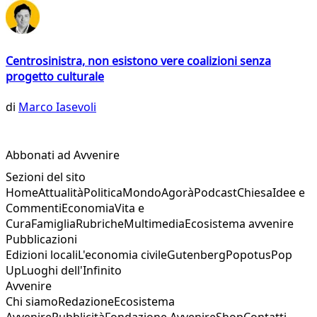
Centrosinistra, non esistono vere coalizioni senza
progetto culturale
di
Marco Iasevoli
Abbonati ad Avvenire
Sezioni del sito
Home
Attualità
Politica
Mondo
Agorà
Podcast
Chiesa
Idee e
Commenti
Economia
Vita e
Cura
Famiglia
Rubriche
Multimedia
Ecosistema avvenire
Pubblicazioni
Edizioni locali
L'economia civile
Gutenberg
Popotus
Pop
Up
Luoghi dell'Infinito
Avvenire
Chi siamo
Redazione
Ecosistema
Avvenire
Pubblicità
Fondazione Avvenire
Shop
Contatti