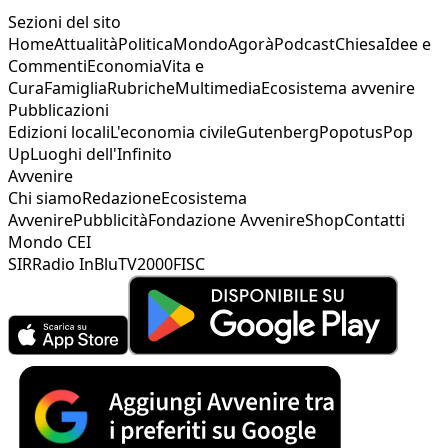
Sezioni del sito
Home
Attualità
Politica
Mondo
Agorà
Podcast
Chiesa
Idee e
Commenti
Economia
Vita e
Cura
Famiglia
Rubriche
Multimedia
Ecosistema avvenire
Pubblicazioni
Edizioni locali
L'economia civile
Gutenberg
Popotus
Pop
Up
Luoghi dell'Infinito
Avvenire
Chi siamo
Redazione
Ecosistema
Avvenire
Pubblicità
Fondazione Avvenire
Shop
Contatti
Mondo CEI
SIR
Radio InBlu
TV2000
FISC