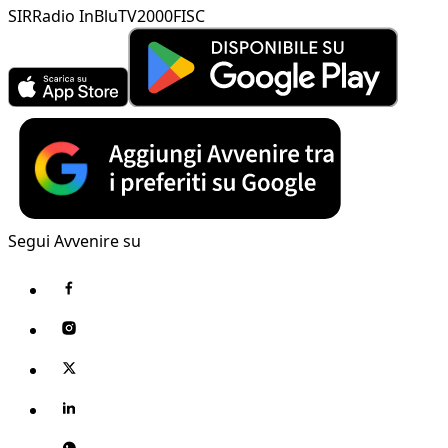
SIR
Radio InBlu
TV2000
FISC
Segui Avvenire su