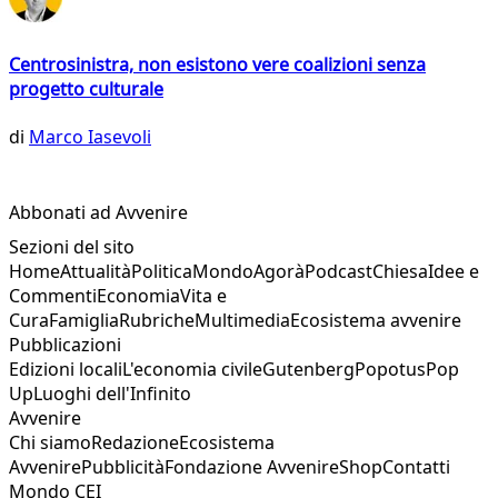
Centrosinistra, non esistono vere coalizioni senza
progetto culturale
di
Marco Iasevoli
Abbonati ad Avvenire
Sezioni del sito
Home
Attualità
Politica
Mondo
Agorà
Podcast
Chiesa
Idee e
Commenti
Economia
Vita e
Cura
Famiglia
Rubriche
Multimedia
Ecosistema avvenire
Pubblicazioni
Edizioni locali
L'economia civile
Gutenberg
Popotus
Pop
Up
Luoghi dell'Infinito
Avvenire
Chi siamo
Redazione
Ecosistema
Avvenire
Pubblicità
Fondazione Avvenire
Shop
Contatti
Mondo CEI