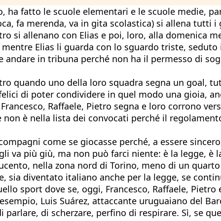
ato, ha fatto le scuole elementari e le scuole medie, pa
, fa merenda, va in gita scolastica) si allena tutti i 
etro si allenano con Elias e poi, loro, alla domenica 
ntre Elias li guarda con lo sguardo triste, seduto in
ve andare in tribuna perché non ha il permesso di sog
ietro quando uno della loro squadra segna un goal, tut
 felici di poter condividere in quel modo una gioia, a
i Francesco, Raffaele, Pietro segna e loro corrono ver
 non è nella lista dei convocati perché il regolament
uoi compagni come se giocasse perché, a essere sincero,
li va più giù, ma non può farci niente: è la legge, è l
Lucento, nella zona nord di Torino, meno di un quarto 
te, sia diventato italiano anche per la legge, se contin
quello sport dove se, oggi, Francesco, Raffaele, Pietro
 esempio, Luis Suárez, attaccante uruguaiano del Bar
parlare, di scherzare, perfino di respirare. Sì, se que