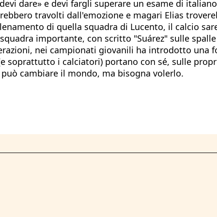
devi dare» e devi fargli superare un esame di italiano a
ebbero travolti dall'emozione e magari Elias trovereb
allenamento di quella squadra di Lucento, il calcio s
 squadra importante, con scritto "Suárez" sulle spall
razioni, nei campionati giovanili ha introdotto una fo
(e soprattutto i calciatori) portano con sé, sulle prop
io può cambiare il mondo, ma bisogna volerlo.