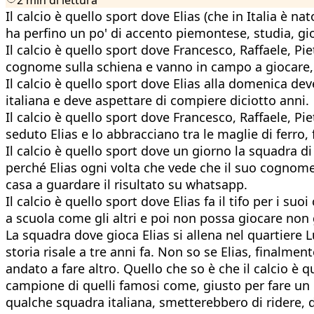
Il calcio è quello sport dove Elias (che in Italia è n
ha perfino un po' di accento piemontese, studia, gioca
Il calcio è quello sport dove Francesco, Raffaele, Pi
cognome sulla schiena e vanno in campo a giocare, me
Il calcio è quello sport dove Elias alla domenica de
italiana e deve aspettare di compiere diciotto anni.
Il calcio è quello sport dove Francesco, Raffaele, P
seduto Elias e lo abbracciano tra le maglie di ferro,
Il calcio è quello sport dove un giorno la squadra d
perché Elias ogni volta che vede che il suo cognome
casa a guardare il risultato su whatsapp.
Il calcio è quello sport dove Elias fa il tifo per i s
a scuola come gli altri e poi non possa giocare non g
La squadra dove gioca Elias si allena nel quartiere 
storia risale a tre anni fa. Non so se Elias, finalmen
andato a fare altro. Quello che so è che il calcio è 
campione di quelli famosi come, giusto per fare un
qualche squadra italiana, smetterebbero di ridere, di 