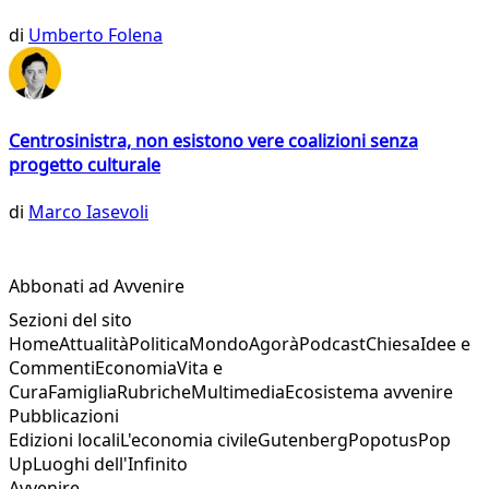
di
Umberto Folena
Centrosinistra, non esistono vere coalizioni senza
progetto culturale
di
Marco Iasevoli
Abbonati ad Avvenire
Sezioni del sito
Home
Attualità
Politica
Mondo
Agorà
Podcast
Chiesa
Idee e
Commenti
Economia
Vita e
Cura
Famiglia
Rubriche
Multimedia
Ecosistema avvenire
Pubblicazioni
Edizioni locali
L'economia civile
Gutenberg
Popotus
Pop
Up
Luoghi dell'Infinito
Avvenire