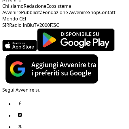
Chi siamo
Redazione
Ecosistema
Avvenire
Pubblicità
Fondazione Avvenire
Shop
Contatti
Mondo CEI
SIR
Radio InBlu
TV2000
FISC
Segui Avvenire su