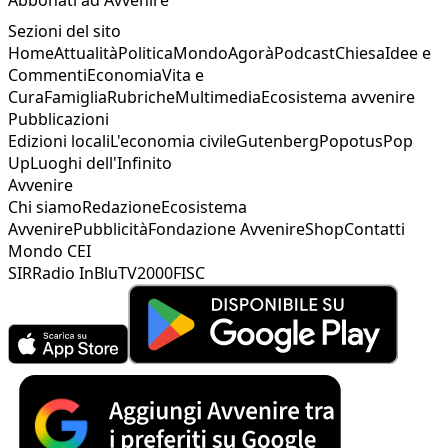
Sezioni del sito
Home
Attualità
Politica
Mondo
Agorà
Podcast
Chiesa
Idee e
Commenti
Economia
Vita e
Cura
Famiglia
Rubriche
Multimedia
Ecosistema avvenire
Pubblicazioni
Edizioni locali
L'economia civile
Gutenberg
Popotus
Pop
Up
Luoghi dell'Infinito
Avvenire
Chi siamo
Redazione
Ecosistema
Avvenire
Pubblicità
Fondazione Avvenire
Shop
Contatti
Mondo CEI
SIR
Radio InBlu
TV2000
FISC