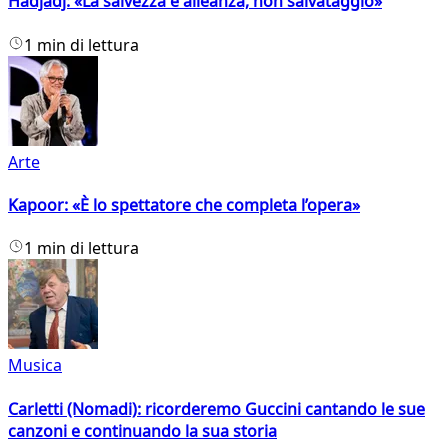
Hadjadj: «La salvezza è alleanza, non salvataggio»
1 min di lettura
Arte
Kapoor: «È lo spettatore che completa l’opera»
1 min di lettura
Musica
Carletti (Nomadi): ricorderemo Guccini cantando le sue
canzoni e continuando la sua storia