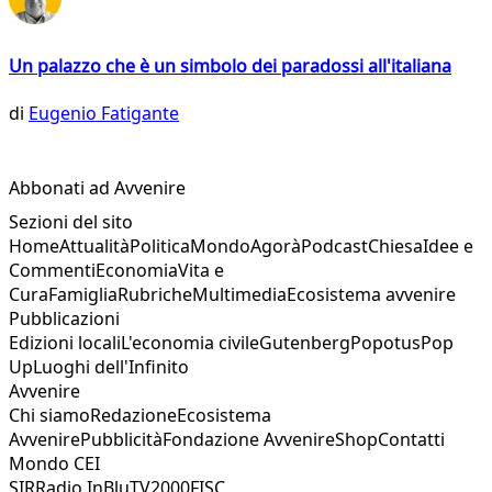
Un palazzo che è un simbolo dei paradossi all'italiana
di
Eugenio Fatigante
Abbonati ad Avvenire
Sezioni del sito
Home
Attualità
Politica
Mondo
Agorà
Podcast
Chiesa
Idee e
Commenti
Economia
Vita e
Cura
Famiglia
Rubriche
Multimedia
Ecosistema avvenire
Pubblicazioni
Edizioni locali
L'economia civile
Gutenberg
Popotus
Pop
Up
Luoghi dell'Infinito
Avvenire
Chi siamo
Redazione
Ecosistema
Avvenire
Pubblicità
Fondazione Avvenire
Shop
Contatti
Mondo CEI
SIR
Radio InBlu
TV2000
FISC