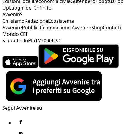
Edizioni locali
L'economia civile
Gutenberg
Popotus
Pop
Up
Luoghi dell'Infinito
Avvenire
Chi siamo
Redazione
Ecosistema
Avvenire
Pubblicità
Fondazione Avvenire
Shop
Contatti
Mondo CEI
SIR
Radio InBlu
TV2000
FISC
Segui Avvenire su