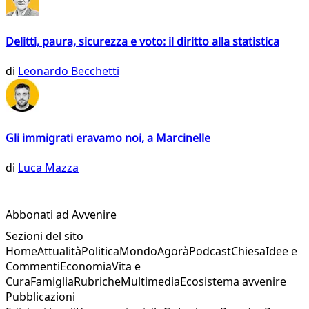
Delitti, paura, sicurezza e voto: il diritto alla statistica
di
Leonardo Becchetti
Gli immigrati eravamo noi, a Marcinelle
di
Luca Mazza
Abbonati ad Avvenire
Sezioni del sito
Home
Attualità
Politica
Mondo
Agorà
Podcast
Chiesa
Idee e
Commenti
Economia
Vita e
Cura
Famiglia
Rubriche
Multimedia
Ecosistema avvenire
Pubblicazioni