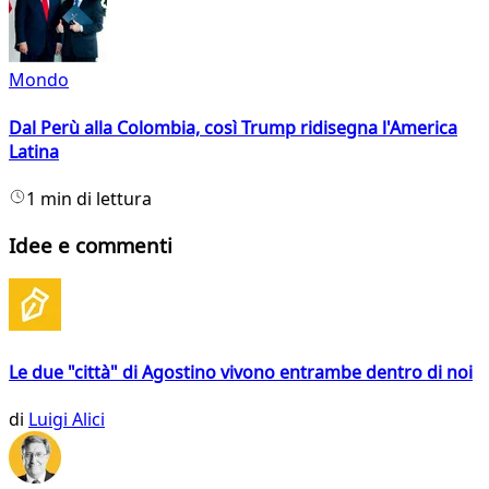
Mondo
Dal Perù alla Colombia, così Trump ridisegna l'America
Latina
1 min di lettura
Idee e commenti
Le due "città" di Agostino vivono entrambe dentro di noi
di
Luigi Alici