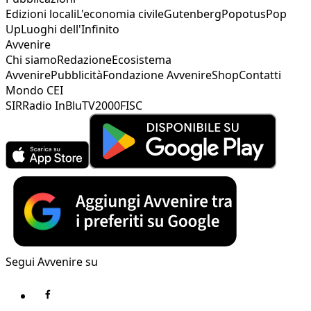
Edizioni locali
L'economia civile
Gutenberg
Popotus
Pop
Up
Luoghi dell'Infinito
Avvenire
Chi siamo
Redazione
Ecosistema
Avvenire
Pubblicità
Fondazione Avvenire
Shop
Contatti
Mondo CEI
SIR
Radio InBlu
TV2000
FISC
Segui Avvenire su