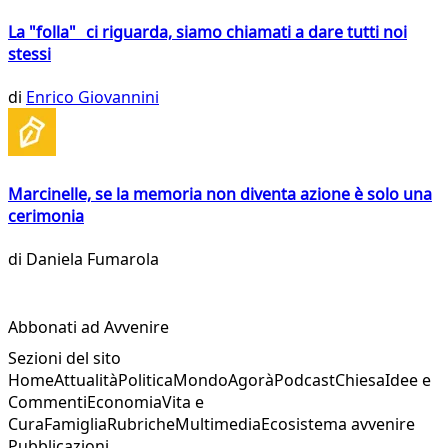
La "folla" ci riguarda, siamo chiamati a dare tutti noi
stessi
di
Enrico Giovannini
Marcinelle, se la memoria non diventa azione è solo una
cerimonia
di
Daniela Fumarola
Abbonati ad Avvenire
Sezioni del sito
Home
Attualità
Politica
Mondo
Agorà
Podcast
Chiesa
Idee e
Commenti
Economia
Vita e
Cura
Famiglia
Rubriche
Multimedia
Ecosistema avvenire
Pubblicazioni