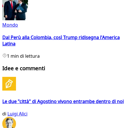
Mondo
Dal Perù alla Colombia, così Trump ridisegna l'America
Latina
1 min di lettura
Idee e commenti
Le due "città" di Agostino vivono entrambe dentro di noi
di
Luigi Alici