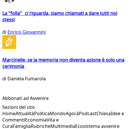
La "folla" ci riguarda, siamo chiamati a dare tutti noi
stessi
di
Enrico Giovannini
Marcinelle, se la memoria non diventa azione è solo una
cerimonia
di
Daniela Fumarola
Abbonati ad Avvenire
Sezioni del sito
Home
Attualità
Politica
Mondo
Agorà
Podcast
Chiesa
Idee e
Commenti
Economia
Vita e
Cura
Famiglia
Rubriche
Multimedia
Ecosistema avvenire