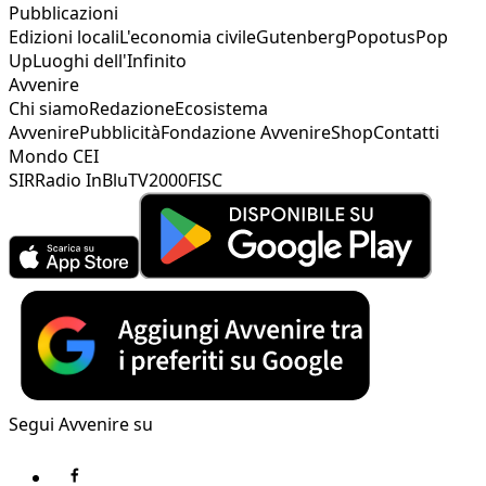
Pubblicazioni
Edizioni locali
L'economia civile
Gutenberg
Popotus
Pop
Up
Luoghi dell'Infinito
Avvenire
Chi siamo
Redazione
Ecosistema
Avvenire
Pubblicità
Fondazione Avvenire
Shop
Contatti
Mondo CEI
SIR
Radio InBlu
TV2000
FISC
Segui Avvenire su