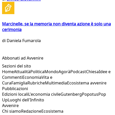
Marcinelle, se la memoria non diventa azione è solo una
cerimonia
di
Daniela Fumarola
Abbonati ad Avvenire
Sezioni del sito
Home
Attualità
Politica
Mondo
Agorà
Podcast
Chiesa
Idee e
Commenti
Economia
Vita e
Cura
Famiglia
Rubriche
Multimedia
Ecosistema avvenire
Pubblicazioni
Edizioni locali
L'economia civile
Gutenberg
Popotus
Pop
Up
Luoghi dell'Infinito
Avvenire
Chi siamo
Redazione
Ecosistema