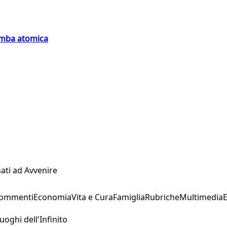
bomba atomica
ati ad Avvenire
Commenti
Economia
Vita e Cura
Famiglia
Rubriche
Multimedia
uoghi dell'Infinito