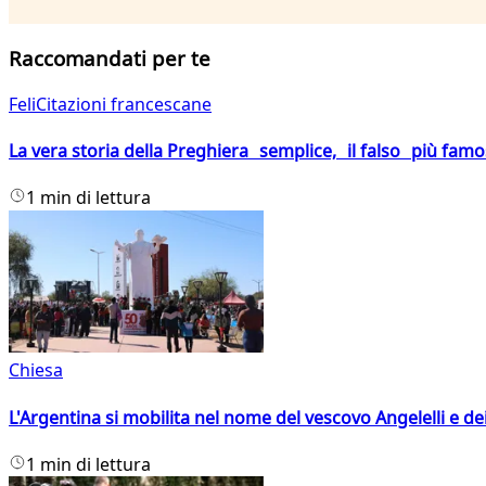
Raccomandati per te
FeliCitazioni francescane
La vera storia della Preghiera semplice, il falso più fam
1 min di lettura
Chiesa
L'Argentina si mobilita nel nome del vescovo Angelelli e dei
1 min di lettura