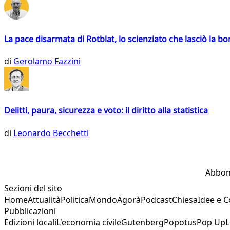
La pace disarmata di Rotblat, lo scienziato che lasciò la 
di
Gerolamo Fazzini
Delitti, paura, sicurezza e voto: il diritto alla statistica
di
Leonardo Becchetti
Abbon
Sezioni del sito
Home
Attualità
Politica
Mondo
Agorà
Podcast
Chiesa
Idee e 
Pubblicazioni
Edizioni locali
L'economia civile
Gutenberg
Popotus
Pop Up
L