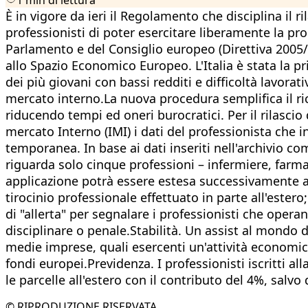
È in vigore da ieri il Regolamento che disciplina il
professionisti di poter esercitare liberamente la pr
Parlamento e del Consiglio europeo (Direttiva 2005/3
allo Spazio Economico Europeo. L'Italia è stata la pr
dei più giovani con bassi redditi e difficoltà lavorat
mercato interno.La nuova procedura semplifica il ric
riducendo tempi ed oneri burocratici. Per il rilascio
mercato Interno (IMI) i dati del professionista che in
temporanea. In base ai dati inseriti nell'archivio co
riguarda solo cinque professioni – infermiere, farma
applicazione potrà essere estesa successivamente an
tirocinio professionale effettuato in parte all'ester
di "allerta" per segnalare i professionisti che opera
disciplinare o penale.Stabilità. Un assist al mondo de
medie imprese, quali esercenti un'attività economica.
fondi europei.Previdenza. I professionisti iscritti 
le parcelle all'estero con il contributo del 4%, salvo
© RIPRODUZIONE RISERVATA