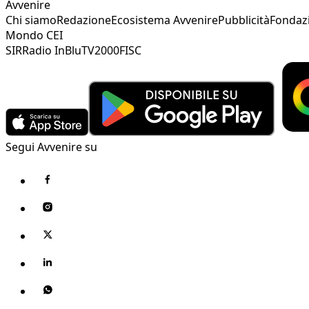
Avvenire
Chi siamo
Redazione
Ecosistema Avvenire
Pubblicità
Fondaz
Mondo CEI
SIR
Radio InBlu
TV2000
FISC
Segui Avvenire su