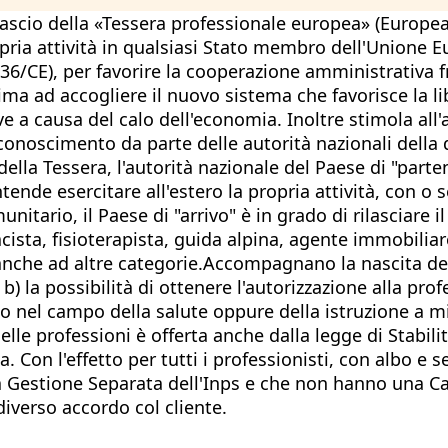
 rilascio della «Tessera professionale europea» (Europ
opria attività in qualsiasi Stato membro dell'Unione E
6/CE), per favorire la cooperazione amministrativa fr
ima ad accogliere il nuovo sistema che favorisce la lib
ive a causa del calo dell'economia. Inoltre stimola all'
onoscimento da parte delle autorità nazionali della q
 della Tessera, l'autorità nazionale del Paese di "part
tende esercitare all'estero la propria attività, con o 
munitario, il Paese di "arrivo" è in grado di rilasciar
cista, fisioterapista, guida alpina, agente immobilia
che ad altre categorie.Accompagnano la nascita della
o; b) la possibilità di ottenere l'autorizzazione alla 
no nel campo della salute oppure della istruzione a m
lle professioni è offerta anche dalla legge di Stabilità
 Con l'effetto per tutti i professionisti, con albo e s
alla Gestione Separata dell'Inps e che non hanno una C
 diverso accordo col cliente.