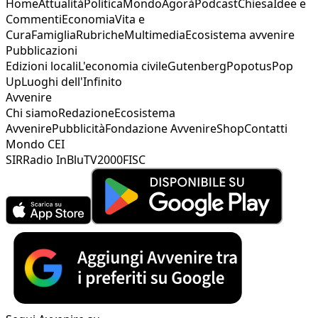
Home
Attualità
Politica
Mondo
Agorà
Podcast
Chiesa
Idee e
Commenti
Economia
Vita e
Cura
Famiglia
Rubriche
Multimedia
Ecosistema avvenire
Pubblicazioni
Edizioni locali
L'economia civile
Gutenberg
Popotus
Pop
Up
Luoghi dell'Infinito
Avvenire
Chi siamo
Redazione
Ecosistema
Avvenire
Pubblicità
Fondazione Avvenire
Shop
Contatti
Mondo CEI
SIR
Radio InBlu
TV2000
FISC