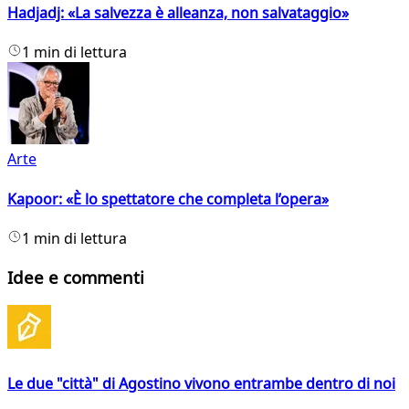
Hadjadj: «La salvezza è alleanza, non salvataggio»
1 min di lettura
Arte
Kapoor: «È lo spettatore che completa l’opera»
1 min di lettura
Idee e commenti
Le due "città" di Agostino vivono entrambe dentro di noi