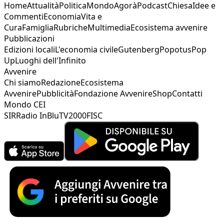
Home
Attualità
Politica
Mondo
Agorà
Podcast
Chiesa
Idee e
Commenti
Economia
Vita e
Cura
Famiglia
Rubriche
Multimedia
Ecosistema avvenire
Pubblicazioni
Edizioni locali
L'economia civile
Gutenberg
Popotus
Pop
Up
Luoghi dell'Infinito
Avvenire
Chi siamo
Redazione
Ecosistema
Avvenire
Pubblicità
Fondazione Avvenire
Shop
Contatti
Mondo CEI
SIR
Radio InBlu
TV2000
FISC