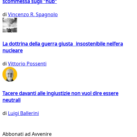
scommessa sugli "hub"
di
Vincenzo R. Spagnolo
La dottrina della guerra giusta insostenibile nell’era
nucleare
di
Vittorio Possenti
Tacere davanti alle ingiustizie non vuol dire essere
neutrali
di
Luigi Ballerini
Abbonati ad Avvenire