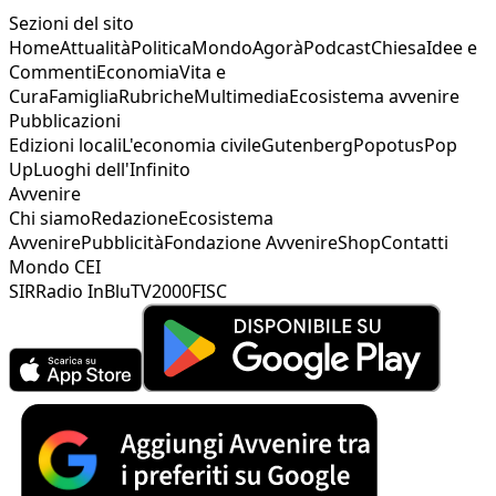
Sezioni del sito
Home
Attualità
Politica
Mondo
Agorà
Podcast
Chiesa
Idee e
Commenti
Economia
Vita e
Cura
Famiglia
Rubriche
Multimedia
Ecosistema avvenire
Pubblicazioni
Edizioni locali
L'economia civile
Gutenberg
Popotus
Pop
Up
Luoghi dell'Infinito
Avvenire
Chi siamo
Redazione
Ecosistema
Avvenire
Pubblicità
Fondazione Avvenire
Shop
Contatti
Mondo CEI
SIR
Radio InBlu
TV2000
FISC