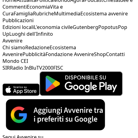
Commenti
Economia
Vita e
Cura
Famiglia
Rubriche
Multimedia
Ecosistema avvenire
Pubblicazioni
Edizioni locali
L'economia civile
Gutenberg
Popotus
Pop
Up
Luoghi dell'Infinito
Avvenire
Chi siamo
Redazione
Ecosistema
Avvenire
Pubblicità
Fondazione Avvenire
Shop
Contatti
Mondo CEI
SIR
Radio InBlu
TV2000
FISC
Segui Avvenire su