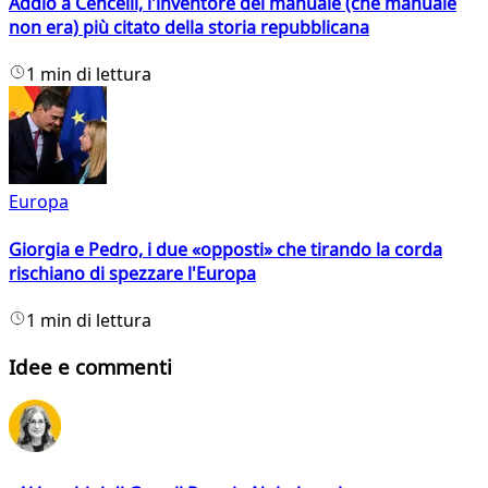
Addio a Cencelli, l'inventore del manuale (che manuale
non era) più citato della storia repubblicana
1 min di lettura
Europa
Giorgia e Pedro, i due «opposti» che tirando la corda
rischiano di spezzare l'Europa
1 min di lettura
Idee e commenti