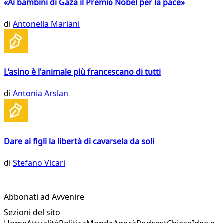
«Ai bambini di Gaza il Premio Nobel per la pace»
di
Antonella Mariani
L'asino è l'animale più francescano di tutti
di
Antonia Arslan
Dare ai figli la libertà di cavarsela da soli
di
Stefano Vicari
Abbonati ad Avvenire
Sezioni del sito
Home
Attualità
Politica
Mondo
Agorà
Podcast
Chiesa
Idee e