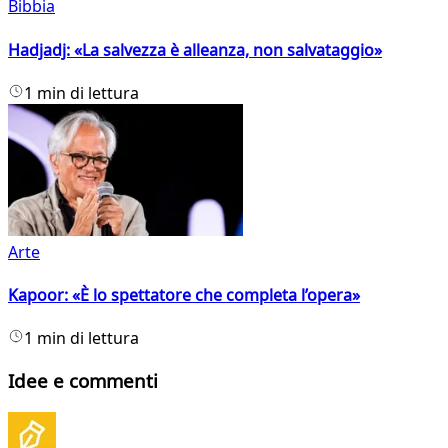
Bibbia
Hadjadj: «La salvezza è alleanza, non salvataggio»
1 min di lettura
Arte
Kapoor: «È lo spettatore che completa l’opera»
1 min di lettura
Idee e commenti