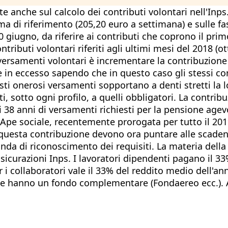
te anche sul calcolo dei contributi volontari nell'Inps
ma di riferimento (205,20 euro a settimana) e sulle f
 giugno, da riferire ai contributi che coprono il pri
ontributi volontari riferiti agli ultimi mesi del 2018
versamenti volontari è incrementare la contribuzione
che in eccesso sapendo che in questo caso gli stessi c
uesti onerosi versamenti sopportano a denti stretti la
ati, sotto ogni profilo, a quelli obbligatori. La contr
i 38 anni di versamenti richiesti per la pensione agev
pe sociale, recentemente prorogata per tutto il 2019.
ti a questa contribuzione devono ora puntare alle scad
anda di riconoscimento dei requisiti. La materia dell
ssicurazioni Inps. I lavoratori dipendenti pagano il 33
r i collaboratori vale il 33% del reddito medio dell'an
 se hanno un fondo complementare (Fondaereo ecc.). An