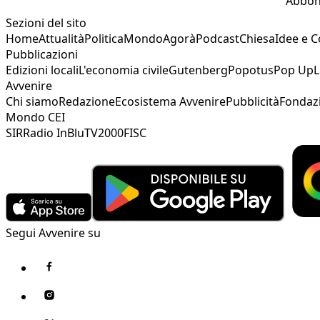
Abbon
Sezioni del sito
Home
Attualità
Politica
Mondo
Agorà
Podcast
Chiesa
Idee e 
Pubblicazioni
Edizioni locali
L'economia civile
Gutenberg
Popotus
Pop Up
L
Avvenire
Chi siamo
Redazione
Ecosistema Avvenire
Pubblicità
Fondaz
Mondo CEI
SIR
Radio InBlu
TV2000
FISC
Segui Avvenire su