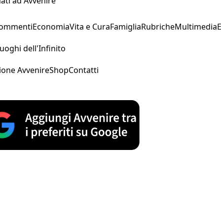
ati ad Avvenire
Commenti
Economia
Vita e Cura
Famiglia
Rubriche
Multimedia
uoghi dell'Infinito
ione Avvenire
Shop
Contatti