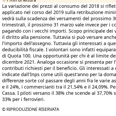
La variazione dei prezzi al consumo del 2018 si riflet
applicato nel corso del 2019 sulla retribuzione mini
vedrà sulla scadenza dei versamenti del prossimo 30
trimestrali, il prossimo 31 marzo vale invece per i c
pagando con i vecchi importi. Scopo principale dei 
il diritto alla pensione. Tuttavia si può versare an
l'importo dell'assegno. Tuttavia gli interessati a q
deducibilità fiscale. I volontari sono infatti equipar
di Quota 100. Una opportunità per chi è al limite de
dicembre 2021. Analoga occasione si presenta per l'A
contributi richiesti per il beneficio. Gli interessa
indicate dall'Inps come utili quest'anno per la dom
differenze sorte col passare degli anni fra le varie a
e il 24%, i commercianti tra il 21,54% e il 24,09%. Pe
Cassa. I piloti versano il 38% che scende al 37,70%
33% per i ferrovieri.
© RIPRODUZIONE RISERVATA