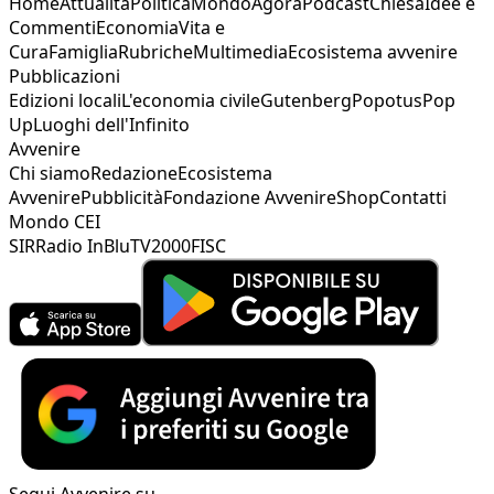
Home
Attualità
Politica
Mondo
Agorà
Podcast
Chiesa
Idee e
Commenti
Economia
Vita e
Cura
Famiglia
Rubriche
Multimedia
Ecosistema avvenire
Pubblicazioni
Edizioni locali
L'economia civile
Gutenberg
Popotus
Pop
Up
Luoghi dell'Infinito
Avvenire
Chi siamo
Redazione
Ecosistema
Avvenire
Pubblicità
Fondazione Avvenire
Shop
Contatti
Mondo CEI
SIR
Radio InBlu
TV2000
FISC
Segui Avvenire su