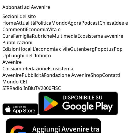
Abbonati ad Avvenire
Sezioni del sito
Home
Attualità
Politica
Mondo
Agorà
Podcast
Chiesa
Idee e
Commenti
Economia
Vita e
Cura
Famiglia
Rubriche
Multimedia
Ecosistema avvenire
Pubblicazioni
Edizioni locali
L'economia civile
Gutenberg
Popotus
Pop
Up
Luoghi dell'Infinito
Avvenire
Chi siamo
Redazione
Ecosistema
Avvenire
Pubblicità
Fondazione Avvenire
Shop
Contatti
Mondo CEI
SIR
Radio InBlu
TV2000
FISC