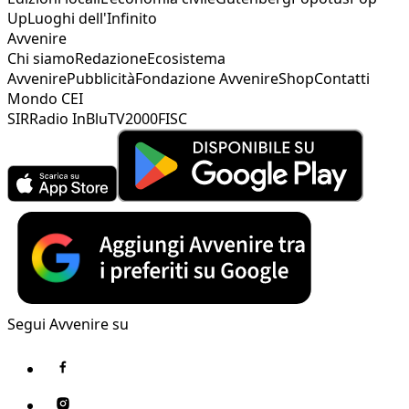
Up
Luoghi dell'Infinito
Avvenire
Chi siamo
Redazione
Ecosistema
Avvenire
Pubblicità
Fondazione Avvenire
Shop
Contatti
Mondo CEI
SIR
Radio InBlu
TV2000
FISC
Segui Avvenire su