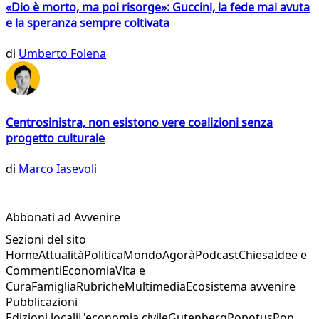
«Dio è morto, ma poi risorge»: Guccini, la fede mai avuta
e la speranza sempre coltivata
di
Umberto Folena
Centrosinistra, non esistono vere coalizioni senza
progetto culturale
di
Marco Iasevoli
Abbonati ad Avvenire
Sezioni del sito
Home
Attualità
Politica
Mondo
Agorà
Podcast
Chiesa
Idee e
Commenti
Economia
Vita e
Cura
Famiglia
Rubriche
Multimedia
Ecosistema avvenire
Pubblicazioni
Edizioni locali
L'economia civile
Gutenberg
Popotus
Pop