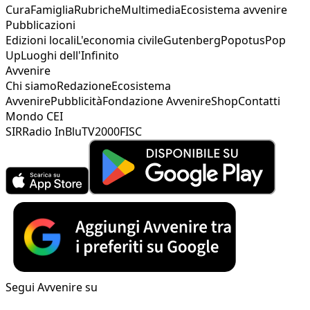
Cura
Famiglia
Rubriche
Multimedia
Ecosistema avvenire
Pubblicazioni
Edizioni locali
L'economia civile
Gutenberg
Popotus
Pop
Up
Luoghi dell'Infinito
Avvenire
Chi siamo
Redazione
Ecosistema
Avvenire
Pubblicità
Fondazione Avvenire
Shop
Contatti
Mondo CEI
SIR
Radio InBlu
TV2000
FISC
Segui Avvenire su