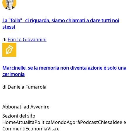
La "folla" ci riguarda, siamo chiamati a dare tutti noi
stessi
di
Enrico Giovannini
Marcinelle, se la memoria non diventa azione è solo una
cerimonia
di
Daniela Fumarola
Abbonati ad Avvenire
Sezioni del sito
Home
Attualità
Politica
Mondo
Agorà
Podcast
Chiesa
Idee e
Commenti
Economia
Vita e