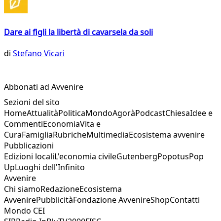
Dare ai figli la libertà di cavarsela da soli
di
Stefano Vicari
Abbonati ad Avvenire
Sezioni del sito
Home
Attualità
Politica
Mondo
Agorà
Podcast
Chiesa
Idee e
Commenti
Economia
Vita e
Cura
Famiglia
Rubriche
Multimedia
Ecosistema avvenire
Pubblicazioni
Edizioni locali
L'economia civile
Gutenberg
Popotus
Pop
Up
Luoghi dell'Infinito
Avvenire
Chi siamo
Redazione
Ecosistema
Avvenire
Pubblicità
Fondazione Avvenire
Shop
Contatti
Mondo CEI