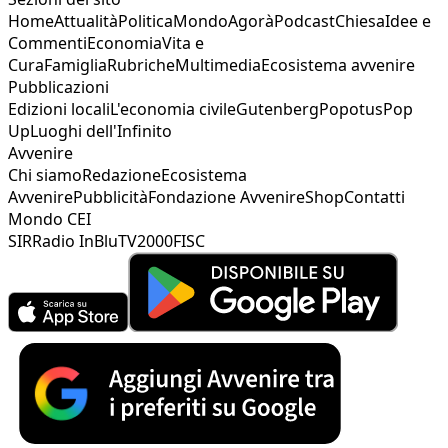
Home
Attualità
Politica
Mondo
Agorà
Podcast
Chiesa
Idee e
Commenti
Economia
Vita e
Cura
Famiglia
Rubriche
Multimedia
Ecosistema avvenire
Pubblicazioni
Edizioni locali
L'economia civile
Gutenberg
Popotus
Pop
Up
Luoghi dell'Infinito
Avvenire
Chi siamo
Redazione
Ecosistema
Avvenire
Pubblicità
Fondazione Avvenire
Shop
Contatti
Mondo CEI
SIR
Radio InBlu
TV2000
FISC