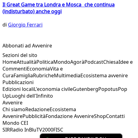
Il Great Game tra Londra e Mosca che continua
(indisturbato) anche oggi
di
Giorgio Ferrari
Abbonati ad Avvenire
Sezioni del sito
Home
Attualità
Politica
Mondo
Agorà
Podcast
Chiesa
Idee e
Commenti
Economia
Vita e
Cura
Famiglia
Rubriche
Multimedia
Ecosistema avvenire
Pubblicazioni
Edizioni locali
L'economia civile
Gutenberg
Popotus
Pop
Up
Luoghi dell'Infinito
Avvenire
Chi siamo
Redazione
Ecosistema
Avvenire
Pubblicità
Fondazione Avvenire
Shop
Contatti
Mondo CEI
SIR
Radio InBlu
TV2000
FISC