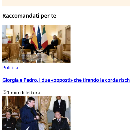
Raccomandati per te
Politica
Giorgia e Pedro, i due «opposti» che tirando la corda risc
1 min di lettura