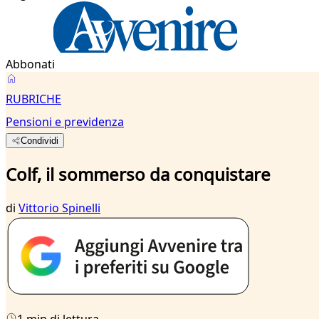
Abbonati
RUBRICHE
Pensioni e previdenza
Condividi
Colf, il sommerso da conquistare
di
Vittorio Spinelli
1 min di lettura