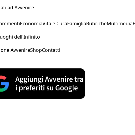
ati ad Avvenire
Commenti
Economia
Vita e Cura
Famiglia
Rubriche
Multimedia
uoghi dell'Infinito
ione Avvenire
Shop
Contatti