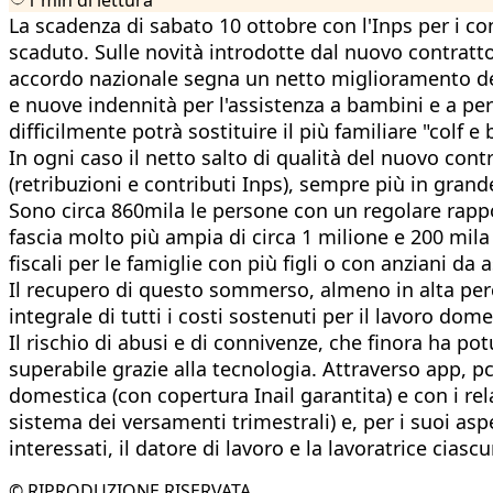
La scadenza di sabato 10 ottobre con l'Inps per i con
scaduto. Sulle novità introdotte dal nuovo contratt
accordo nazionale segna un netto miglioramento dell
e nuove indennità per l'assistenza a bambini e a per
difficilmente potrà sostituire il più familiare "colf e 
In ogni caso il netto salto di qualità del nuovo con
(retribuzioni e contributi Inps), sempre più in gran
Sono circa 860mila le persone con un regolare rapp
fascia molto più ampia di circa 1 milione e 200 mila
fiscali per le famiglie con più figli o con anziani da a
Il recupero di questo sommerso, almeno in alta perce
integrale di tutti i costi sostenuti per il lavoro dome
Il rischio di abusi e di connivenze, che finora ha po
superabile grazie alla tecnologia. Attraverso app, pc,
domestica (con copertura Inail garantita) e con i r
sistema dei versamenti trimestrali) e, per i suoi aspett
interessati, il datore di lavoro e la lavoratrice cias
© RIPRODUZIONE RISERVATA