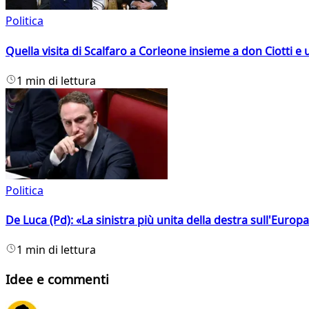
Politica
Quella visita di Scalfaro a Corleone insieme a don Ciotti e u
1 min di lettura
Politica
De Luca (Pd): «La sinistra più unita della destra sull'Europ
1 min di lettura
Idee e commenti