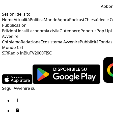
Abbon
Sezioni del sito
Home
Attualità
Politica
Mondo
Agorà
Podcast
Chiesa
Idee e 
Pubblicazioni
Edizioni locali
L'economia civile
Gutenberg
Popotus
Pop Up
L
Avvenire
Chi siamo
Redazione
Ecosistema Avvenire
Pubblicità
Fondaz
Mondo CEI
SIR
Radio InBlu
TV2000
FISC
Segui Avvenire su