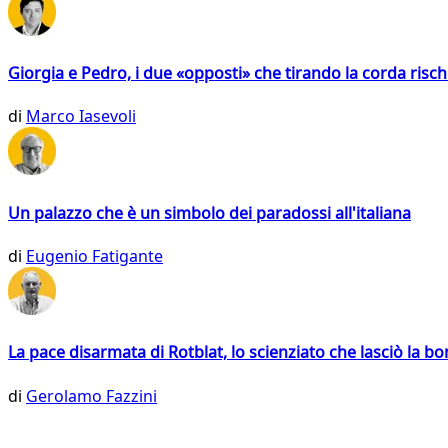
Giorgia e Pedro, i due «opposti» che tirando la corda risc
di
Marco Iasevoli
Un palazzo che è un simbolo dei paradossi all'italiana
di
Eugenio Fatigante
La pace disarmata di Rotblat, lo scienziato che lasciò la 
di
Gerolamo Fazzini