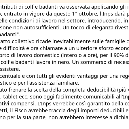
tributi di colf e badanti va osservata applicando gli i
o, entrato in vigore da questo 1° ottobre, l'Inps dar
e condizioni di lavoro nel settore, introducendo, in
sone non autosufficienti. Un tocco di eleganza riveste
badanti".
tratto collettivo ricade inevitabilmente sulle famigli
de difficoltà e ora chiamate a un ulteriore sforzo eco
orto di lavoro domestico (intero o a ore), per il 90
 colf e badanti lavora in nero. Un sommerso di necessi
ssistere.
ntuale e con tutti gli evidenti vantaggi per una rego
stico e per l'assistenza familiare.
tuto frenare la scelta della completa deducibilità (pi
 tablet ecc. sono oggi facilmente comunicabili all'Inps
elativi compensi. L'Inps verrebbe così garantito dell
i, il Fisco avrebbe traccia degli importi deducibili e de
cuno per la sua parte, non avrebbero interesse a dichia