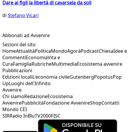
Dare ai figli la libertà di cavarsela da soli
di
Stefano Vicari
Abbonati ad Avvenire
Sezioni del sito
Home
Attualità
Politica
Mondo
Agorà
Podcast
Chiesa
Idee e
Commenti
Economia
Vita e
Cura
Famiglia
Rubriche
Multimedia
Ecosistema avvenire
Pubblicazioni
Edizioni locali
L'economia civile
Gutenberg
Popotus
Pop
Up
Luoghi dell'Infinito
Avvenire
Chi siamo
Redazione
Ecosistema
Avvenire
Pubblicità
Fondazione Avvenire
Shop
Contatti
Mondo CEI
SIR
Radio InBlu
TV2000
FISC