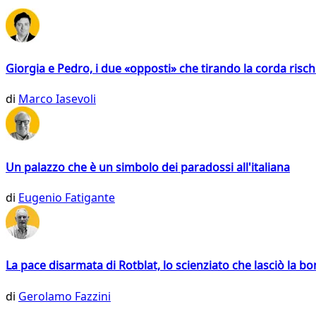
Giorgia e Pedro, i due «opposti» che tirando la corda risc
di
Marco Iasevoli
Un palazzo che è un simbolo dei paradossi all'italiana
di
Eugenio Fatigante
La pace disarmata di Rotblat, lo scienziato che lasciò la 
di
Gerolamo Fazzini