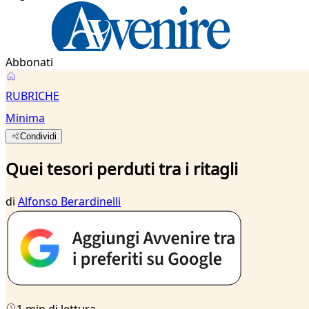
Abbonati
RUBRICHE
Minima
Condividi
Quei tesori perduti tra i ritagli
di
Alfonso Berardinelli
1 min di lettura