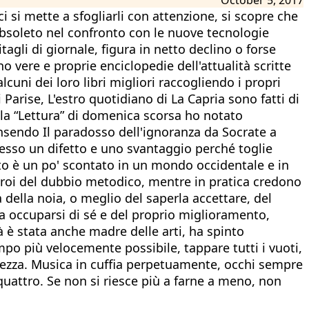
ci si mette a sfogliarli con attenzione, si scopre che
obsoleto nel confronto con le nuove tecnologie
tagli di giornale, figura in netto declino o forse
o vere e proprie enciclopedie dell'attualità scritte
cuni dei loro libri migliori raccogliendo i propri
i Parise, L'estro quotidiano di La Capria sono fatti di
ella “Lettura” di domenica scorsa ho notato
censendo Il paradosso dell'ignoranza da Socrate a
pesso un difetto e uno svantaggio perché toglie
sto è un po' scontato in un mondo occidentale e in
eroi del dubbio metodico, mentre in pratica credono
 della noia, o meglio del saperla accettare, del
 era occuparsi di sé e del proprio miglioramento,
tà è stata anche madre delle arti, ha spinto
mpo più velocemente possibile, tappare tutti i vuoti,
olezza. Musica in cuffia perpetuamente, occhi sempre
iquattro. Se non si riesce più a farne a meno, non