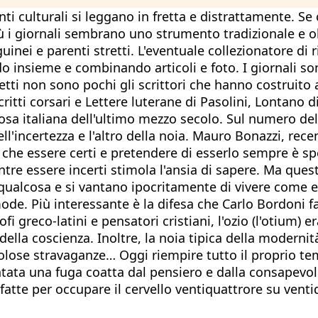
i culturali si leggano in fretta e distrattamente. Se 
iù i giornali sembrano uno strumento tradizionale e 
inei e parenti stretti. L'eventuale collezionatore di ri
do insieme e combinando articoli e foto. I giornali son
tti non sono pochi gli scrittori che hanno costruito al
critti corsari e Lettere luterane di Pasolini, Lontano d
 prosa italiana dell'ultimo mezzo secolo. Sul numero d
ell'incertezza e l'altro della noia. Mauro Bonazzi, re
 che essere certi e pretendere di esserlo sempre è s
tre essere incerti stimola l'ansia di sapere. Ma que
 qualcosa e si vantano ipocritamente di vivere come 
mode. Più interessante è la difesa che Carlo Bordoni fa
ofi greco-latini e pensatori cristiani, l'ozio (l'otium)
della coscienza. Inoltre, la noia tipica della moderni
icolose stravaganze… Oggi riempire tutto il proprio te
ventata una fuga coatta dal pensiero e dalla consapev
i fatte per occupare il cervello ventiquattrore su vent