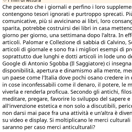
Che peccato che i giornali e perfino i loro supplement
contengono tesori ignorati e purtroppo sprecati. P
comunicative, più si avvicinano ai libri, loro consangu
sparita, potrebbe costruirsi dei libri in casa metten
giorno per giorno, una settimana dopo l'altra. In effe
articoli. Palomar e Collezione di sabbia di Calvino, S
articoli di giornale e sono fra i migliori esempi di
soprattutto due lunghi e dotti articoli in lode uno d
Google di Antonio Sgobba (Il Saggiatore) ci insegna
disponibilità, apertura e dinamismo alla mente, men
un paese come l'Italia dove pochi osano credere in
in cose inconfessabili come il denaro, il potere, le 
viverla e renderla proficua. Secondo gli antichi, filos
meditare, pregare, favorire lo sviluppo del sapere e 
all'invenzione estetica e non solo a discutibili, per
non darsi mai pace fra una attività e un'altra è di
su video e display. Si moltiplicano le merci cultural
saranno per caso merci anticulturali?