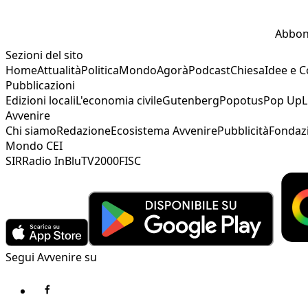
Abbon
Sezioni del sito
Home
Attualità
Politica
Mondo
Agorà
Podcast
Chiesa
Idee e 
Pubblicazioni
Edizioni locali
L'economia civile
Gutenberg
Popotus
Pop Up
L
Avvenire
Chi siamo
Redazione
Ecosistema Avvenire
Pubblicità
Fondaz
Mondo CEI
SIR
Radio InBlu
TV2000
FISC
Segui Avvenire su