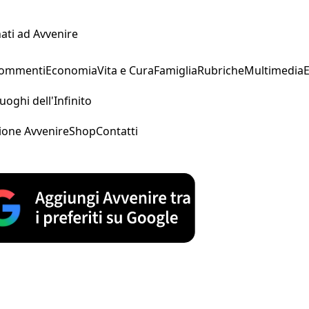
ati ad Avvenire
Commenti
Economia
Vita e Cura
Famiglia
Rubriche
Multimedia
uoghi dell'Infinito
ione Avvenire
Shop
Contatti