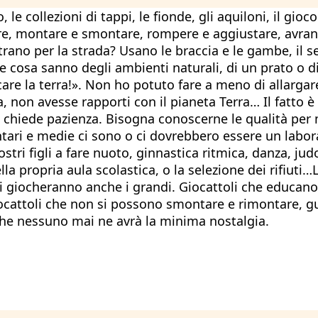
 le collezioni di tappi, le fionde, gli aquiloni, il gio
are, montare e smontare, rompere e aggiustare, avran
trano per la strada? Usano le braccia e le gambe, il s
Che cosa sanno degli ambienti naturali, di un prato o 
re la terra!». Non ho potuto fare a meno di allargare
a, non avesse rapporti con il pianeta Terra… Il fatto 
e, chiede pazienza. Bisogna conoscerne le qualità per m
tari e medie ci sono o ci dovrebbero essere un labora
ostri figli a fare nuoto, ginnastica ritmica, danza, j
lla propria aula scolastica, o la selezione dei rifiuti…
cui giocheranno anche i grandi. Giocattoli che educan
iocattoli che non si possono smontare e rimontare, gu
che nessuno mai ne avrà la minima nostalgia.