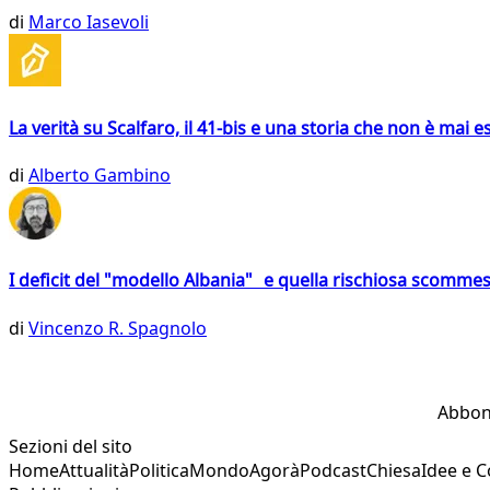
di
Marco Iasevoli
La verità su Scalfaro, il 41-bis e una storia che non è mai es
di
Alberto Gambino
I deficit del "modello Albania" e quella rischiosa scommes
di
Vincenzo R. Spagnolo
Abbon
Sezioni del sito
Home
Attualità
Politica
Mondo
Agorà
Podcast
Chiesa
Idee e 