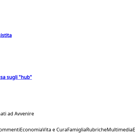
istita
sa sugli "hub"
ati ad Avvenire
Commenti
Economia
Vita e Cura
Famiglia
Rubriche
Multimedia