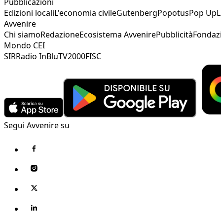
Pubblicazioni
Edizioni locali
L'economia civile
Gutenberg
Popotus
Pop Up
L
Avvenire
Chi siamo
Redazione
Ecosistema Avvenire
Pubblicità
Fondaz
Mondo CEI
SIR
Radio InBlu
TV2000
FISC
Segui Avvenire su