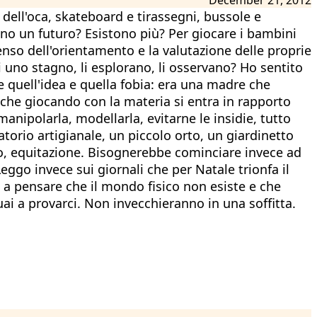
co dell'oca, skateboard e tirassegni, bussole e
no un futuro? Esistono più? Per giocare i bambini
enso dell'orientamento e la valutazione delle proprie
di uno stagno, li esplorano, li osservano? Ho sentito
 quell'idea e quella fobia: era una madre che
è che giocando con la materia si entra in rapporto
anipolarla, modellarla, evitarne le insidie, tutto
torio artigianale, un piccolo orto, un giardinetto
udo, equitazione. Bisognerebbe cominciare invece ad
Leggo invece sui giornali che per Natale trionfa il
o a pensare che il mondo fisico non esiste e che
ai a provarci. Non invecchieranno in una soffitta.