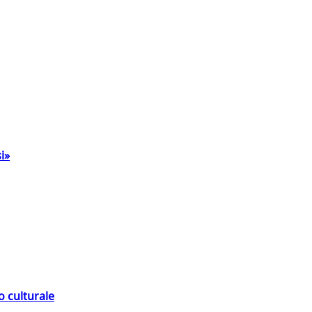
i»
o culturale