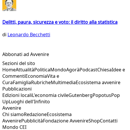
Delitti, paura, sicurezza e voto: il diritto alla statistica
di
Leonardo Becchetti
Abbonati ad Avvenire
Sezioni del sito
Home
Attualità
Politica
Mondo
Agorà
Podcast
Chiesa
Idee e
Commenti
Economia
Vita e
Cura
Famiglia
Rubriche
Multimedia
Ecosistema avvenire
Pubblicazioni
Edizioni locali
L'economia civile
Gutenberg
Popotus
Pop
Up
Luoghi dell'Infinito
Avvenire
Chi siamo
Redazione
Ecosistema
Avvenire
Pubblicità
Fondazione Avvenire
Shop
Contatti
Mondo CEI