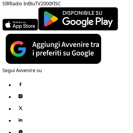
SIR
Radio InBlu
TV2000
FISC
Segui Avvenire su