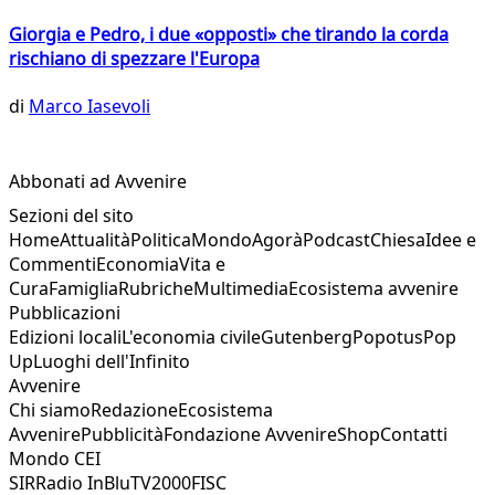
Giorgia e Pedro, i due «opposti» che tirando la corda
rischiano di spezzare l'Europa
di
Marco Iasevoli
Abbonati ad Avvenire
Sezioni del sito
Home
Attualità
Politica
Mondo
Agorà
Podcast
Chiesa
Idee e
Commenti
Economia
Vita e
Cura
Famiglia
Rubriche
Multimedia
Ecosistema avvenire
Pubblicazioni
Edizioni locali
L'economia civile
Gutenberg
Popotus
Pop
Up
Luoghi dell'Infinito
Avvenire
Chi siamo
Redazione
Ecosistema
Avvenire
Pubblicità
Fondazione Avvenire
Shop
Contatti
Mondo CEI
SIR
Radio InBlu
TV2000
FISC