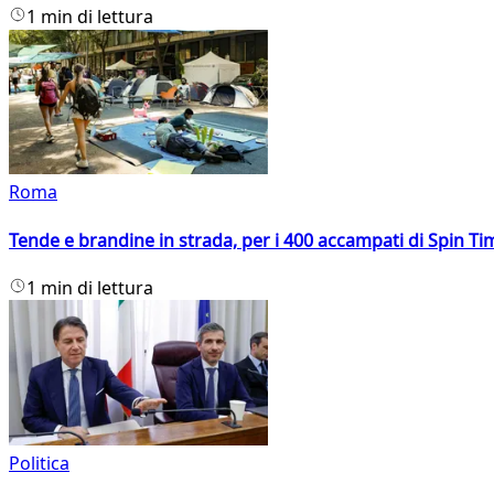
1 min di lettura
Roma
Tende e brandine in strada, per i 400 accampati di Spin T
1 min di lettura
Politica