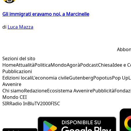
Gli immigrati eravamo noi, a Marcinelle
di
Luca Mazza
Abbon
Sezioni del sito
Home
Attualità
Politica
Mondo
Agorà
Podcast
Chiesa
Idee e 
Pubblicazioni
Edizioni locali
L'economia civile
Gutenberg
Popotus
Pop Up
L
Avvenire
Chi siamo
Redazione
Ecosistema Avvenire
Pubblicità
Fondaz
Mondo CEI
SIR
Radio InBlu
TV2000
FISC