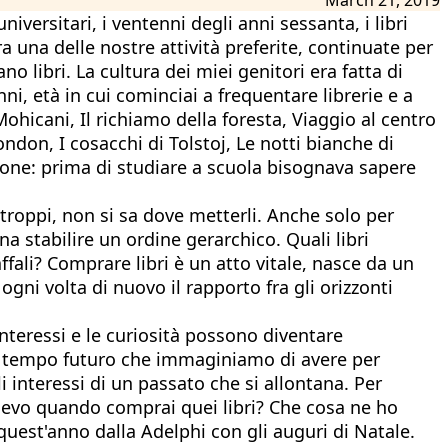
ersitari, i ventenni degli anni sessanta, i libri
 una delle nostre attività preferite, continuate per
no libri. La cultura dei miei genitori era fatta di
ni, età in cui cominciai a frequentare librerie e a
 Mohicani, Il richiamo della foresta, Viaggio al centro
ndon, I cosacchi di Tolstoj, Le notti bianche di
ione: prima di studiare a scuola bisognava sapere
troppi, non si sa dove metterli. Anche solo per
gna stabilire un ordine gerarchico. Quali libri
ffali? Comprare libri è un atto vitale, nasce da un
gni volta di nuovo il rapporto fra gli orizzonti
interessi e le curiosità possono diventare
 e tempo futuro che immaginiamo di avere per
i interessi di un passato che si allontana. Per
volevo quando comprai quei libri? Che cosa ne ho
quest'anno dalla Adelphi con gli auguri di Natale.