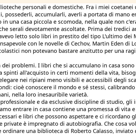
teche personali e domestiche. Fra i miei coetanei univ
 possederli, accumularli, averli a portata di mano era
uto in una casa piccola e scomoda, nella quale non c'era
che serali devotamente ascoltate. Prima dei tredici an
avevo letto solo libri in prestito del tipo L'ultimo dei
onsapevole con le novelle di Cechov, Martin Eden di Lo
scolastici non potevano bastare anzitutto per una rag
dei problemi. I libri che si accumulano in casa sono 
ha spinti all'acquisto in certi momenti della vita, biso
egare nei ripiani meno visibili e accessibili degli sca
ondi: cioè conoscere il mondo e sé stessi, calibrando o
ani, nella loro inesauribile varietà.
professionale e da esclusive discipline di studio, gli 
cciamo entrare in casa contiene una promessa di vita
cessari e libri che possono aspettare e ci ricordano gl
che private è impregnato di autobiografia. Che cosa 
ordinare una biblioteca di Roberto Calasso, inviato 