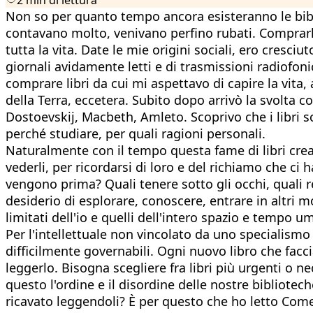
Non so per quanto tempo ancora esisteranno le biblio
contavano molto, venivano perfino rubati. Comprarli,
tutta la vita. Date le mie origini sociali, ero cresci
giornali avidamente letti e di trasmissioni radiofoni
comprare libri da cui mi aspettavo di capire la vita, 
della Terra, eccetera. Subito dopo arrivò la svolta c
Dostoevskij, Macbeth, Amleto. Scoprivo che i libri 
perché studiare, per quali ragioni personali.
Naturalmente con il tempo questa fame di libri crea 
vederli, per ricordarsi di loro e del richiamo che ci 
vengono prima? Quali tenere sotto gli occhi, quali rel
desiderio di esplorare, conoscere, entrare in altri m
limitati dell'io e quelli dell'intero spazio e tempo um
Per l'intellettuale non vincolato da uno specialismo 
difficilmente governabili. Ogni nuovo libro che fa
leggerlo. Bisogna scegliere fra libri più urgenti o ne
questo l'ordine e il disordine delle nostre bibliote
ricavato leggendoli? È per questo che ho letto Come 