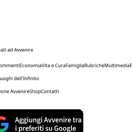
ati ad Avvenire
Commenti
Economia
Vita e Cura
Famiglia
Rubriche
Multimedia
uoghi dell'Infinito
ione Avvenire
Shop
Contatti